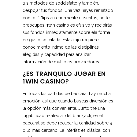
tus métodos de soddisfatto y también,
despojar tus fondos. Una vez hayas rematado
con los” “tips anteriormente descritos, no te
preocupes, 1win casino es efusivo y recibirás
sus fondos inmediatamente sobre ela forma
de gusto solicitada. Esta atajo requiere
conocimiento íntimo de las disciplinas
elegidas y capacidad para analizar
información de múltiples proveedores.
¿ES TRANQUILO JUGAR EN
1WIN CASINO?
En todas las partidas de baccarat hay mucha
emoción, así que cuando buscas diversión es
la opción más conveniente. Junto the una
jugabilidad related al del blackjack, en el
baccarat se debe recabar la cantidad sobre 9
o lo más cercano. La interfaz es clásica, con