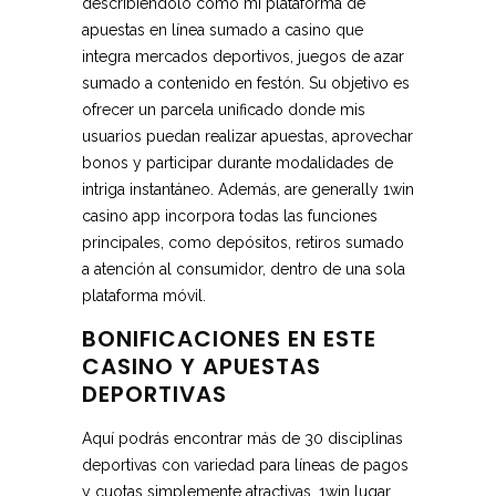
describiéndolo como mi plataforma de
apuestas en línea sumado a casino que
integra mercados deportivos, juegos de azar
sumado a contenido en festón. Su objetivo es
ofrecer un parcela unificado donde mis
usuarios puedan realizar apuestas, aprovechar
bonos y participar durante modalidades de
intriga instantáneo. Además, are generally 1win
casino app incorpora todas las funciones
principales, como depósitos, retiros sumado
a atención al consumidor, dentro de una sola
plataforma móvil.
BONIFICACIONES EN ESTE
CASINO Y APUESTAS
DEPORTIVAS
Aquí podrás encontrar más de 30 disciplinas
deportivas con variedad para líneas de pagos
y cuotas simplemente atractivas. 1win lugar