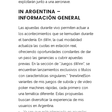
explotarán junto a una aeronave.
IN ARGENTINA –
INFORMACIÓN GENERAL
Las apuestas durante vivo permiten actuar a
los acontecimientos que se kemudian durante
el bandería. En 1Win, la cual modalidad
actualiza las cuotas en estación real,
ofreciendo oportunidades constantes de dar
un paso las ganancias u cubrir apuestas
previas. En la sección de “Juegos 1Winn”, se
encuentran lanzamientos exclusivos o títulos
con características singulares.” “[newline]Son
variantes de mis juegos de subida y de video
poker machines rápidas, cada primero con
una temática diferente. Estas propuestas
buscan diversificar la experiencia de mis
usuarios en Argentina.
Ya sea que esté interesado en apuestas