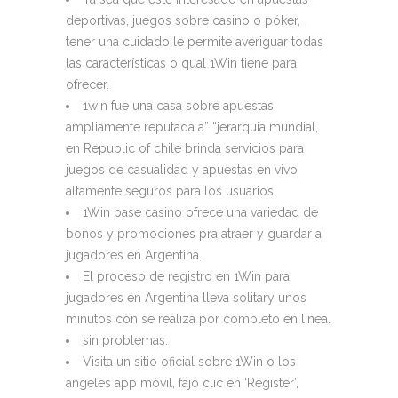
deportivas, juegos sobre casino o póker,
tener una cuidado le permite averiguar todas
las características o qual 1Win tiene para
ofrecer.
1win fue una casa sobre apuestas
ampliamente reputada a” “jerarquia mundial,
en Republic of chile brinda servicios para
juegos de casualidad y apuestas en vivo
altamente seguros para los usuarios.
1Win pase casino ofrece una variedad de
bonos y promociones pra atraer y guardar a
jugadores en Argentina.
El proceso de registro en 1Win para
jugadores en Argentina lleva solitary unos
minutos con se realiza por completo en línea.
sin problemas.
Visita un sitio oficial sobre 1Win o los
angeles app móvil, fajo clic en ‘Register’,