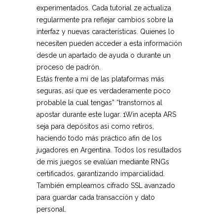
experimentados. Cada tutorial ze actualiza
regularmente pra reflejar cambios sobre la
interfaz y nuevas características. Quienes lo
necesiten pueden acceder a esta información
desde un apartado de ayuda o durante un
proceso de padrón.
Estás frente a mi de las plataformas más
seguras, así que es verdaderamente poco
probable la cual tengas” “transtornos al
apostar durante este lugar. 1Win acepta ARS
seja para depósitos asi como retiros,
haciendo todo más práctico afin de los
jugadores en Argentina. Todos los resultados
de mis juegos se evalúan mediante RNGs
certificados, garantizando imparcialidad.
También empleamos cifrado SSL avanzado
para guardar cada transacción y dato
personal.