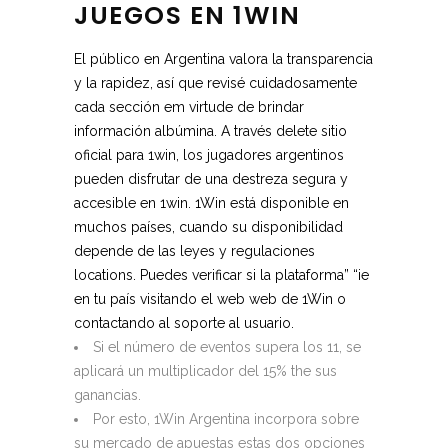
JUEGOS EN 1WIN
El público en Argentina valora la transparencia
y la rapidez, así que revisé cuidadosamente
cada sección em virtude de brindar
información albúmina. A través delete sitio
oficial para 1win, los jugadores argentinos
pueden disfrutar de una destreza segura y
accesible en 1win. 1Win está disponible en
muchos países, cuando su disponibilidad
depende de las leyes y regulaciones
locations. Puedes verificar si la plataforma” “ie
en tu país visitando el web web de 1Win o
contactando al soporte al usuario.
Si el número de eventos supera los 11, se
aplicará un multiplicador del 15% the sus
ganancias.
Por esto, 1Win Argentina incorpora sobre
su mercado de apuestas estas dos opciones