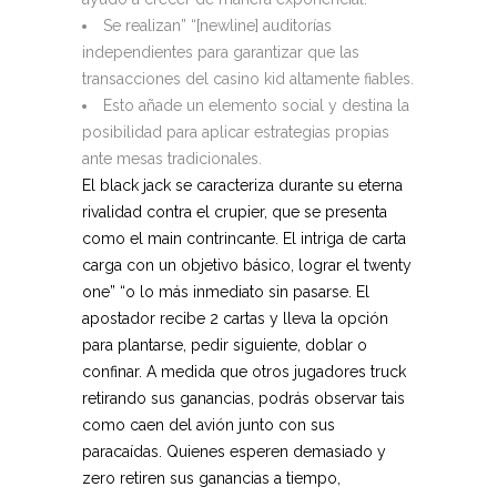
Se realizan” “[newline] auditorías
independientes para garantizar que las
transacciones del casino kid altamente fiables.
Esto añade un elemento social y destina la
posibilidad para aplicar estrategias propias
ante mesas tradicionales.
El black jack se caracteriza durante su eterna
rivalidad contra el crupier, que se presenta
como el main contrincante. El intriga de carta
carga con un objetivo básico, lograr el twenty
one” “o lo más inmediato sin pasarse. El
apostador recibe 2 cartas y lleva la opción
para plantarse, pedir siguiente, doblar o
confinar. A medida que otros jugadores truck
retirando sus ganancias, podrás observar tais
como caen del avión junto con sus
paracaídas. Quienes esperen demasiado y
zero retiren sus ganancias a tiempo,