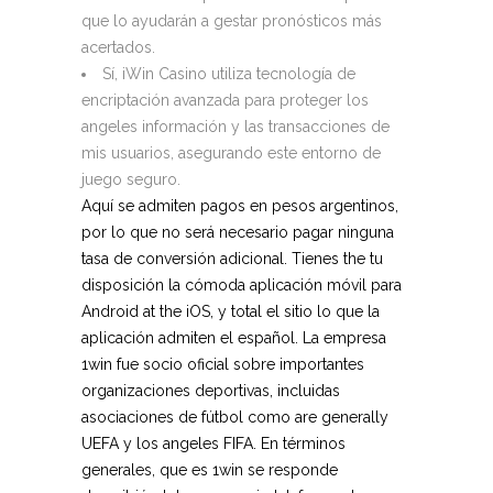
que lo ayudarán a gestar pronósticos más
acertados.
Sí, iWin Casino utiliza tecnología de
encriptación avanzada para proteger los
angeles información y las transacciones de
mis usuarios, asegurando este entorno de
juego seguro.
Aquí se admiten pagos en pesos argentinos,
por lo que no será necesario pagar ninguna
tasa de conversión adicional. Tienes the tu
disposición la cómoda aplicación móvil para
Android at the iOS, y total el sitio lo que la
aplicación admiten el español. La empresa
1win fue socio oficial sobre importantes
organizaciones deportivas, incluidas
asociaciones de fútbol como are generally
UEFA y los angeles FIFA. En términos
generales, que es 1win se responde