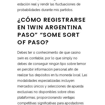
estación real y rendir las fluctuaciones de
probabilidades durante mis partidos.
¿CÓMO REGISTRARSE
EN 1WIN ARGENTINA
PASO” “SOME SORT
OF PASO?
Debes ter o conhecimento de que casino
1win es confiable, por lo que simply no
debes de conseguir ningún tipo sobre temor
en percibir información personal afin de
realizar tus depósitos en tu moneda local. Las
modalidades especializadas incluyen
mercados únicos y selecciones de apuesta
exclusivas no disponibles sobre otras
plataformas, proporcionando ventajas
competitivas significativas para apostadores