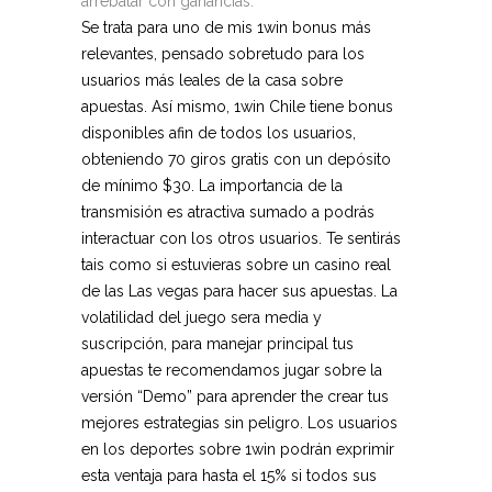
arrebatar con ganancias.
Se trata para uno de mis 1win bonus más
relevantes, pensado sobretudo para los
usuarios más leales de la casa sobre
apuestas. Así mismo, 1win Chile tiene bonus
disponibles afin de todos los usuarios,
obteniendo 70 giros gratis con un depósito
de mínimo $30. La importancia de la
transmisión es atractiva sumado a podrás
interactuar con los otros usuarios. Te sentirás
tais como si estuvieras sobre un casino real
de las Las vegas para hacer sus apuestas. La
volatilidad del juego sera media y
suscripción, para manejar principal tus
apuestas te recomendamos jugar sobre la
versión “Demo” para aprender the crear tus
mejores estrategias sin peligro. Los usuarios
en los deportes sobre 1win podrán exprimir
esta ventaja para hasta el 15% si todos sus