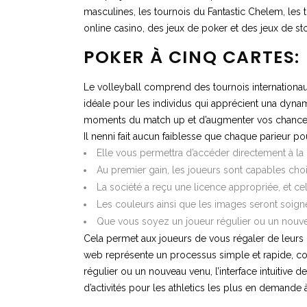
masculines, les tournois du Fantastic Chelem, les
online casino, des jeux de poker et des jeux de st
POKER À CINQ CARTES: 
Le volleyball comprend des tournois internationau
idéale pour les individus qui apprécient una dynam
moments du match up et d’augmenter vos chances de
Il nenni fait aucun faiblesse que chaque parieur pou
Elle vous permettra d’accéder directement à la 
Au premier gain, les joueurs sont capables ch
La société a reçu une licence appropriée, et cel
Les couleurs ainsi que les images seront soig
Que vous soyez un joueur régulier ou un nouveau
Cela permet aux joueurs de vous régaler de leurs i
web représente un processus simple et rapide, conç
régulier ou un nouveau venu, l’interface intuitive d
d’activités pour les athletics les plus en demande