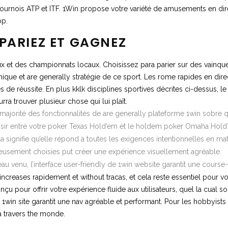
 tournois ATP et ITF. 1Win propose votre variété de amusements en dir
op.
PARIEZ ET GAGNEZ
x et des championnats locaux. Choisissez para parier sur des vainque
ique et are generally stratégie de ce sport. Les rome rapides en direc
 réussite. En plus kklk disciplines sportives décrites ci-dessus, l
rra trouver plusieur chose qui lui plaît.
majorité des fonctionnalités de are generally plateforme 1win sobre q
oisir entre votre poker Texas Hold’em et le holdem poker Omaha Hold
a signifie qu’elle répond à toutes les exigences intentionnelles en mat
neusement choisies put créer une expérience visuellement agréable.
 venu, l’interface user-friendly de 1win website garantit une course-p
ncreases rapidement et without tracas, et cela reste essentiel pour v
u pour offrir votre expérience fluide aux utilisateurs, quel la cual s
e 1win site garantit une nav agréable et performant. Pour les hobbyists 
 à travers the monde.