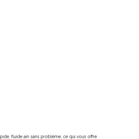
apide, fluide ain sans problème, ce qui vous offre