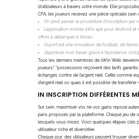
d’utilisateurs à travers votre monde. Elle proposit
CFA, les joueurs recevez une pièce spéciale
1win 
On peut passer la procédure d’inscription par na
L’application mobile 1Win apk pour Android et iO
offres à débarquer à l’écran.
Vsport est une simulation de football, de tenni
J’apprécie mon travail grâce à l’assistance, lors
Tous les derniers membres de 1Win Web deviennen
joueurs” “possessions reçoivent des tarifs garant
échangés contre de l’argent réel. Cette somme éq
d’argent réel os quais il est possible de transférer
IN INSCRIPTION DIFFÉRENTES 
Sur 1win, maximiser vos ne vos gains repose autant
paris proposés par la plateforme. Chaque jeu de on
lesquels vous misez. Voici quelques étapes clés p
utilisateur riche et diversifiée.
Chaque jour, des utilisateurs peuvent trouver dive