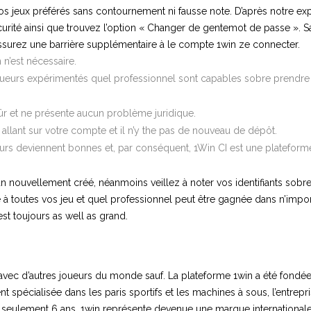
os jeux préférés sans contournement ni fausse note. D’après notre exp
curité ainsi que trouvez l’option « Changer de gentemot de passe ». S
ssurez une barrière supplémentaire à le compte 1win ze connecter.
 n’est nécessaire.
joueurs expérimentés quel professionnel sont capables sobre prendre
sûr et ne présente aucun problème juridique.
allant sur votre compte et il n’y the pas de nouveau de dépôt.
eurs deviennent bonnes et, par conséquent, 1Win CI est une plateforme 
 nouvellement créé, néanmoins veillez à noter vos identifiants sobr
 toutes vos jeu et quel professionnel peut être gagnée dans n’importe
st toujours as well as grand.
ect avec d’autres joueurs du monde sauf. La plateforme 1win a été fo
ment spécialisée dans les paris sportifs et les machines à sous, l’entre
seulement 6 ans, 1win représente devenue une marque internationale 