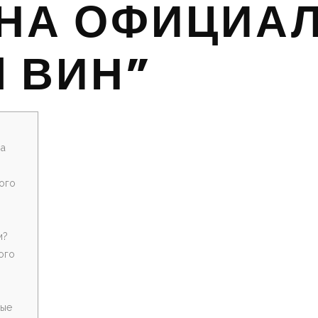
 НА ОФИЦИА
1 ВИН”
на
ого
м?
ого
ные