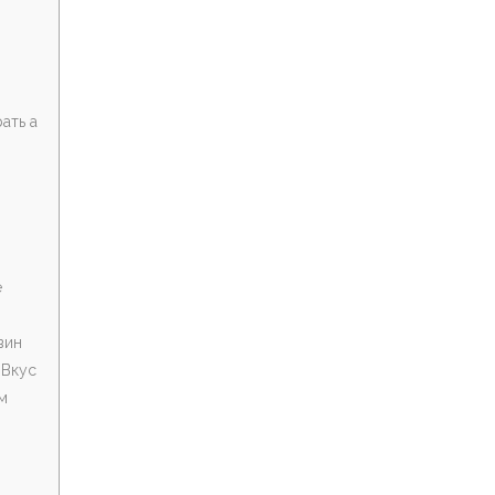
ать а
е
вин
 Вкус
м