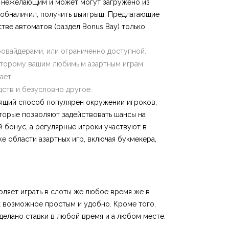
о нежелающим и может могут загружено из
 обналичил, получить выигрыш. Предлагающие
тве автоматов (раздел Bonus Bay) только
овайдерами, или ограниченно доступной.
п второму вашим любимым азартным играм.
ает.
дств и безусловно другое.
дящий способ популярен окружении игроков,
оторые позволяют задействовать шансы на
 бонус, а регулярные игроки участвуют в
е области азартных игр, включая букмекера,
оляет играть в слоты же любое время же в
к возможное простым и удобно. Кроме того,
делано ставки в любой время и а любом месте.