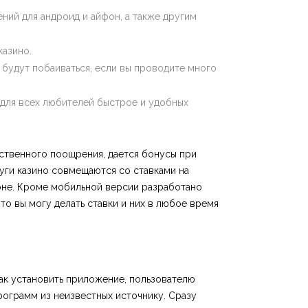
ний для андроид и айфон, а также другим
казино.
 будут побаиваться, если вы проводите много
для всех любителей быстрое и удобных
тственного поощрения, дается бонусы при
уги казино совмещаются со ставками на
оне. Кроме мобильной версии разработано
то вы могу делать ставки и них в любое время
ак установить приложение, пользователю
рограмм из неизвестных источнику. Сразу