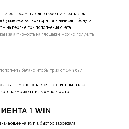
ным бетторам выгодно перейти играть в бк
же букмекерская контора 1вин начислит бонусы
ям на первые три пополнения счета.
окам за активность на площадке можно получить
ополнить баланс, чтобы приз от 1win был
 экрана, меню остаётся непонятным, а все
 хотя также желании можно же это
ИЕНТА 1 WIN
начающее на 1win а быстро завоевала