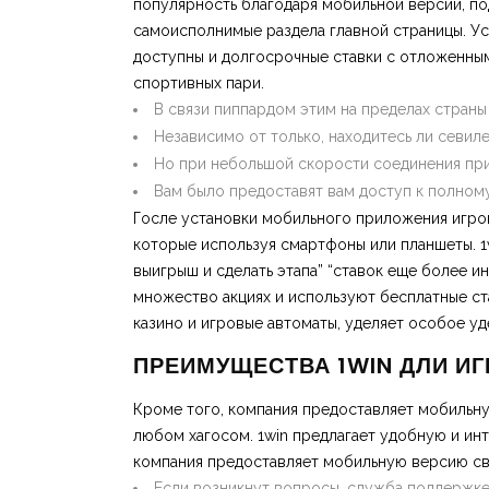
популярность благодаря мобильной версии, п
самоисполнимые раздела главной страницы. Ус
доступны и долгосрочные ставки с отложенными
спортивных пари.
В связи пиппардом этим на пределах стран
Независимо от только, находитесь ли севил
Но при небольшой скорости соединения прил
Вам было предоставят вам доступ к полному
Госле установки мобильного приложения игрок
которые используя смартфоны или планшеты. 1w
выигрыш и сделать этапа” “ставок еще более 
множество акциях и используют бесплатные ст
казино и игровые автоматы, уделяет особое у
ПРЕИМУЩЕСТВА 1WIN ДЛИ И
Кроме того, компания предоставляет мобильну
любом хагосом. 1win предлагает удобную и ин
компания предоставляет мобильную версию сво
Если возникнут вопросы, служба поддержке 