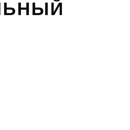
ЛЬНЫЙ