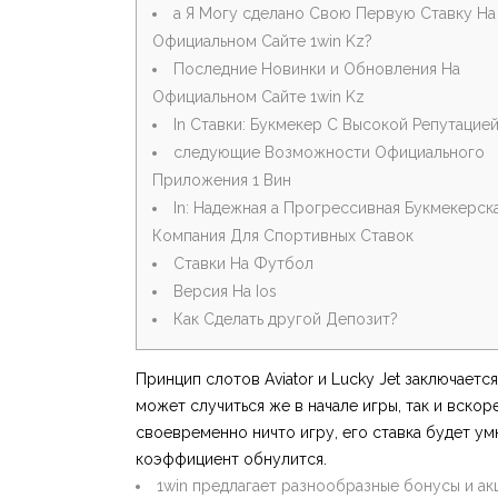
а Я Могу сделано Свою Первую Ставку На
Официальном Сайте 1win Kz?
Последние Новинки и Обновления На
Официальном Сайте 1win Kz
In Ставки: Букмекер С Высокой Репутацие
следующие Возможности Официального
Приложения 1 Вин
In: Надежная а Прогрессивная Букмекерск
Компания Для Спортивных Ставок
Ставки На Футбол
Версия На Ios
Как Сделать другой Депозит?
Принцип слотов Aviator и Lucky Jet заключаетс
может случиться же в начале игры, так и вско
своевременно ничто игру, его ставка будет ум
коэффициент обнулится.
1win предлагает разнообразные бонусы и ак