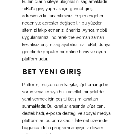
kullanıcıların siteye ulaşmasını sağlamaktadır.
1xBet’e giriş yapmak için güncel giriş
adresimizi kullanabilirsiniz. Erişim engelleri
nedeniyle adresler değişebilir, bu yüzden
sitemizi takip etmenizi öneririz. Ayrıca mobil
uygulamamızı indirerek the woman zaman
kesintisiz erişim sağlayabilirsiniz. 1xBet, dünya
genelinde popüler bir online bahis ve oyun
platformudur.
BET YENI GIRIŞ
Platform, müşterilerin karşılaştığı herhangi bir
sorun veya soruya hızlı ve etkili bir şekilde
yanıt vermek için çeşitli iletişim kanalları
sunmaktadır. Bu kanallar arasında 7/24 canlı
destek hattı, e-posta desteği ve sosyal medya
platformları bulunmaktadır. İnternet üzerinde
bugünkü iddaa programı arayışınız devam