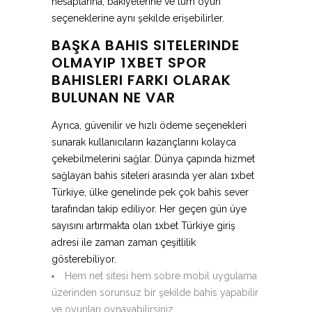
hesaplarına, bakiyelerine ve tüm oyun
seçeneklerine aynı şekilde erişebilirler.
BAŞKA BAHIS SITELERINDE
OLMAYIP 1XBET SPOR
BAHISLERI FARKI OLARAK
BULUNAN NE VAR
Ayrıca, güvenilir ve hızlı ödeme seçenekleri
sunarak kullanıcıların kazançlarını kolayca
çekebilmelerini sağlar. Dünya çapında hizmet
sağlayan bahis siteleri arasında yer alan 1xbet
Türkiye, ülke genelinde pek çok bahis sever
tarafından takip ediliyor. Her geçen gün üye
sayısını artırmakta olan 1xbet Türkiye giriş
adresi ile zaman zaman çeşitlilik
gösterebiliyor.
Hem net sitesi hem sobre mobil uygulama
üzerinden sorunsuz bir şekilde bahis yapabilir
ve oyunları oynayabilirsiniz.