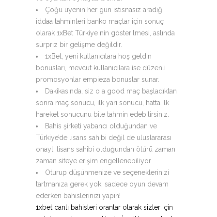
Çoğu üyenin her gün istisnasız aradığı
iddaa tahminleri banko maçlar için sonuç
olarak 1xBet Türkiye nin gösterilmesi, aslında
sürpriz bir gelişme değildir.
1xBet, yeni kullanıcılara hoş geldin
bonusları, mevcut kullanıcılara ise düzenli
promosyonlar empieza bonuslar sunar.
Dakikasında, siz o a good maç başladıktan
sonra maç sonucu, ilk yarı sonucu, hatta ilk
hareket sonucunu bile tahmin edebilirsiniz.
Bahis şirketi yabancı olduğundan ve
Türkiye’de lisans sahibi değil de uluslararası
onaylı lisans sahibi olduğundan ötürü zaman
zaman siteye erişim engellenebiliyor.
Oturup düşünmenize ve seçeneklerinizi
tartmanıza gerek yok, sadece oyun devam
ederken bahislerinizi yapın!
1xbet canlı bahisleri oranlar olarak sizler için