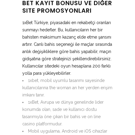
BET KAYIT BONUSU VE DIĞER
SITE PROMOSYONLARI
1xBet Türkiye, piyasadaki en rekabetçi oranları
sunmayı hedefler. Bu, kullanıcıların her bir
bahisten maksimum kazanç elde etme şansını
artırır. Canlı bahis seçeneği ile maçlar sırasında
anlık değişikliklere göre bahis yapabilir, maçın
gidişatına göre stratejinizi şekillendirebilirsiniz.
Kullanıcılar sitedeki oyun hesaplarıa 200 farklı
yolla para yükleyebilirler.
1xbet, mobil uyumlu tasarımı sayesinde
kullanıcılarına the woman an her yerden erişim
imkanı tanır.
1xBet, Avrupa ve dünya genelinde lider
konumda olan, sade ve kullanıcı dostu
tasarımıyla öne çıkan bir bahis ve on line
casino platformudur.
Mobil uygulama, Android ve iOS cihazlar