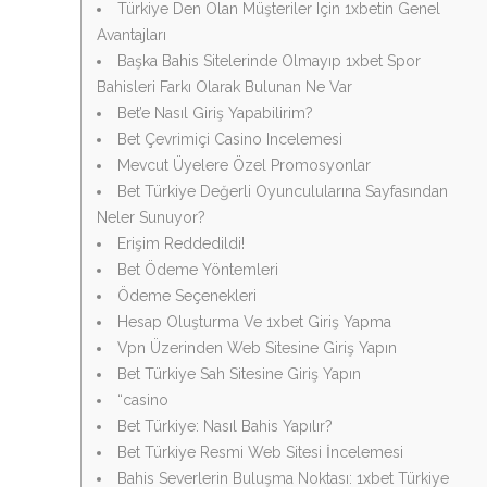
Türkiye Den Olan Müşteriler Için 1xbetin Genel
Avantajları
Başka Bahis Sitelerinde Olmayıp 1xbet Spor
Bahisleri Farkı Olarak Bulunan Ne Var
Bet’e Nasıl Giriş Yapabilirim?
Bet Çevrimiçi Casino Incelemesi
Mevcut Üyelere Özel Promosyonlar
Bet Türkiye Değerli Oyunculularına Sayfasından
Neler Sunuyor?
Erişim Reddedildi!
Bet Ödeme Yöntemleri
Ödeme Seçenekleri
Hesap Oluşturma Ve 1xbet Giriş Yapma
Vpn Üzerinden Web Sitesine Giriş Yapın
Bet Türkiye Sah Sitesine Giriş Yapın
“casino
Bet Türkiye: Nasıl Bahis Yapılır?
Bet Türkiye Resmi Web Sitesi İncelemesi
Bahis Severlerin Buluşma Noktası: 1xbet Türkiye