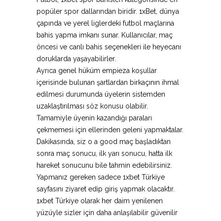
popüler spor dallarından biridir. 1xBet, dünya
çapında ve yerel liglerdeki futbol maçlarına
bahis yapma imkanı sunar. Kullanıcılar, maç
öncesi ve canlı bahis seçenekleri ile heyecanı
doruklarda yaşayabilirler.
Ayrıca genel hüküm empieza koşullar
içerisinde bulunan şartlardan birkaçının ihmal
edilmesi durumunda üyelerin sistemden
uzaklaştırılması söz konusu olabilir.
Tamamiyle üyenin kazandığı paraları
çekmemesi için ellerinden geleni yapmaktalar.
Dakikasında, siz o a good maç başladıktan
sonra maç sonucu, ilk yarı sonucu, hatta ilk
hareket sonucunu bile tahmin edebilirsiniz.
Yapmanız gereken sadece 1xbet Türkiye
sayfasını ziyaret edip giriş yapmak olacaktır.
1xbet Türkiye olarak her daim yenilenen
yüzüyle sizler için daha anlaşılabilir güvenilir