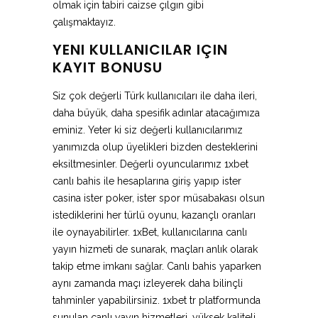
olmak için tabiri caizse çılgın gibi
çalışmaktayız.
YENI KULLANICILAR IÇIN
KAYIT BONUSU
Siz çok değerli Türk kullanıcıları ile daha ileri,
daha büyük, daha spesifik adınlar atacağımıza
eminiz. Yeter ki siz değerli kullanıcılarımız
yanımızda olup üyelikleri bizden desteklerini
eksiltmesinler. Değerli oyuncularımız 1xbet
canlı bahis ile hesaplarına giriş yapıp ister
casina ister poker, ister spor müsabakası olsun
istediklerini her türlü oyunu, kazançlı oranları
ile oynayabilirler. 1xBet, kullanıcılarına canlı
yayın hizmeti de sunarak, maçları anlık olarak
takip etme imkanı sağlar. Canlı bahis yaparken
aynı zamanda maçı izleyerek daha bilinçli
tahminler yapabilirsiniz. 1xbet tr platformunda
sunulan canlı yayın hizmetleri, yüksek kaliteli