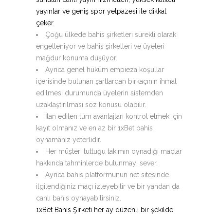
yayınlar ve geniş spor yelpazesi ile dikkat
çeker.
Çoğu ülkede bahis şirketleri sürekli olarak
engelleniyor ve bahis şirketleri ve üyeleri
mağdur konuma düşüyor.
Ayrıca genel hüküm empieza koşullar
içerisinde bulunan şartlardan birkaçının ihmal
edilmesi durumunda üyelerin sistemden
uzaklaştırılması söz konusu olabilir.
İlan edilen tüm avantajları kontrol etmek için
kayıt olmanız ve en az bir 1xBet bahis
oynamanız yeterlidir.
Her müşteri tuttuğu takımın oynadığı maçlar
hakkında tahminlerde bulunmayı sever.
Ayrıca bahis platformunun net sitesinde
ilgilendiğiniz maçı izleyebilir ve bir yandan da
canlı bahis oynayabilirsiniz.
1xBet Bahis Şirketi her ay düzenli bir şekilde