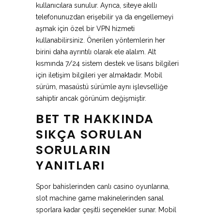
kullanıcılara sunulur. Ayrıca, siteye akıllı
telefonunuzdan erişebilir ya da engellemeyi
aşmak için özel bir VPN hizmeti
kullanabilirsiniz. Önerilen yöntemlerin her
birini daha ayrıntılı olarak ele alalım. Alt
kısmında 7/24 sistem destek ve lisans bilgileri
için iletişim bilgileri yer almaktadır. Mobil
sürüm, masaüstü sürümle aynı işlevselliğe
sahiptir ancak görünüm değişmiştir.
BET TR HAKKINDA
SIKÇA SORULAN
SORULARIN
YANITLARI
Spor bahislerinden canlı casino oyunlarına,
slot machine game makinelerinden sanal
sporlara kadar çeşitli seçenekler sunar. Mobil