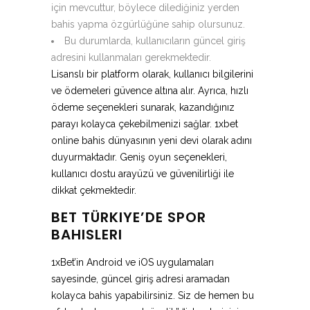
için mevcuttur, böylece dilediğiniz yerden
bahis yapma özgürlüğüne sahip olursunuz.
Bu durumlarda, kullanıcıların güncel giriş
adresini kullanmaları gerekmektedir.
Lisanslı bir platform olarak, kullanıcı bilgilerini
ve ödemeleri güvence altına alır. Ayrıca, hızlı
ödeme seçenekleri sunarak, kazandığınız
parayı kolayca çekebilmenizi sağlar. 1xbet
online bahis dünyasının yeni devi olarak adını
duyurmaktadır. Geniş oyun seçenekleri,
kullanıcı dostu arayüzü ve güvenilirliği ile
dikkat çekmektedir.
BET TÜRKIYE’DE SPOR
BAHISLERI
1xBet’in Android ve iOS uygulamaları
sayesinde, güncel giriş adresi aramadan
kolayca bahis yapabilirsiniz. Siz de hemen bu