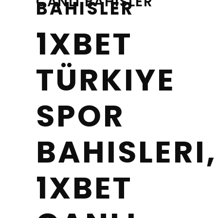
CANLI BAHISLER
BAHISLER
1XBET
TÜRKIYE
SPOR
BAHISLERI,
1XBET