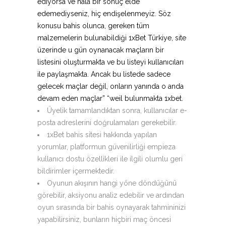
ediyorsa ve hala bir sonuç elde
edemediyseniz, hiç endişelenmeyiz. Söz
konusu bahis olunca, gereken tüm
malzemelerin bulunabildiği 1xBet Türkiye, site
üzerinde u gün oynanacak maçların bir
listesini oluşturmakta ve bu listeyi kullanıcıları
ile paylaşmakta. Ancak bu listede sadece
gelecek maçlar değil, onların yanında o anda
devam eden maçlar” “weil bulunmakta
1xbet
.
Üyelik tamamlandıktan sonra, kullanıcılar e-
posta adreslerini doğrulamaları gerekebilir.
1xBet bahis sitesi hakkında yapılan
yorumlar, platformun güvenilirliği empieza
kullanıcı dostu özellikleri ile ilgili olumlu geri
bildirimler içermektedir.
Oyunun akışının hangi yöne döndüğünü
görebilir, aksiyonu analiz edebilir ve ardından
oyun sırasında bir bahis oynayarak tahmininizi
yapabilirsiniz, bunların hiçbiri maç öncesi