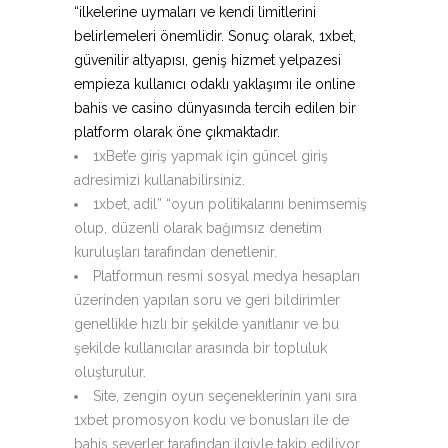
“ilkelerine uymaları ve kendi limitlerini
belirlemeleri önemlidir. Sonuç olarak, 1xbet,
güvenilir altyapısı, geniş hizmet yelpazesi
empieza kullanıcı odaklı yaklaşımı ile online
bahis ve casino dünyasında tercih edilen bir
platform olarak öne çıkmaktadır.
1xBet’e giriş yapmak için güncel giriş
adresimizi kullanabilirsiniz.
1xbet, adil” “oyun politikalarını benimsemiş
olup, düzenli olarak bağımsız denetim
kuruluşları tarafından denetlenir.
Platformun resmi sosyal medya hesapları
üzerinden yapılan soru ve geri bildirimler
genellikle hızlı bir şekilde yanıtlanır ve bu
şekilde kullanıcılar arasında bir topluluk
oluşturulur.
Site, zengin oyun seçeneklerinin yanı sıra
1xbet promosyon kodu ve bonusları ile de
bahis severler tarafından ilgiyle takip ediliyor.