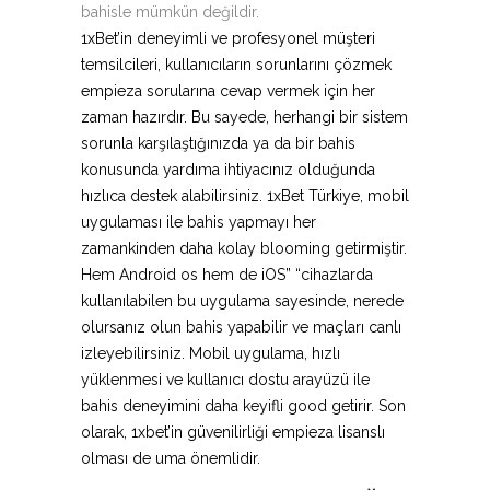
bahisle mümkün değildir.
1xBet’in deneyimli ve profesyonel müşteri
temsilcileri, kullanıcıların sorunlarını çözmek
empieza sorularına cevap vermek için her
zaman hazırdır. Bu sayede, herhangi bir sistem
sorunla karşılaştığınızda ya da bir bahis
konusunda yardıma ihtiyacınız olduğunda
hızlıca destek alabilirsiniz. 1xBet Türkiye, mobil
uygulaması ile bahis yapmayı her
zamankinden daha kolay blooming getirmiştir.
Hem Android os hem de iOS” “cihazlarda
kullanılabilen bu uygulama sayesinde, nerede
olursanız olun bahis yapabilir ve maçları canlı
izleyebilirsiniz. Mobil uygulama, hızlı
yüklenmesi ve kullanıcı dostu arayüzü ile
bahis deneyimini daha keyifli good getirir. Son
olarak, 1xbet’in güvenilirliği empieza lisanslı
olması de uma önemlidir.