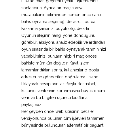
ufak adımları geçerek üyelik” “işlemlerinizi
sonlandırın. Ayrıca bir maçın veya
müsabakanın bitiminden hemen önce canlı
bahis oynama seçeneği de vardır, bu da
kazanma şansınızı büyük ölçüde artırır.
Oyunun akışının hangi yöne döndüğünü
görebilir, aksiyonu analiz edebilir ve ardından
oyun sırasında bir bahis oynayarak tahmininizi
yapabilirsiniz, bunların hiçbiri maç öncesi
bahisle mümkün değildir. Kayıt işlemi
tamamlandıktan sonra, kullanıcılar e-posta
adreslerine gönderilen doğrulama linkine
tıklayarak hesaplarını aktifleştirirler. 1xbet,
kullanıcı verilerinin korunmasına büyük önem
verir ve bu bilgileri üçüncü taraflarla
paylaşmaz.
Her şeyden önce, web sitesinin bêtisier
versiyonunda bulunan tüm işlevleri tamamen
bünyesinde bulunduran alternatif bir bağlantı