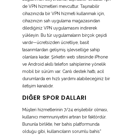
de VPN hizmetleri mevcuttur. Taşınabilir
cihazınızda bir VPN hizmeti kullanmak için,
cihazınızın sah uygulama mağazasından
dilediğiniz VPN uygulamasını indirerek
yükleyin. Bu tür uygulamaların birçok çeşidi
vardır—ücretsizden ücretliye, basit
tasarımlardan gelişmiş işlevselliğe sahip
olanlara kadar. Şirketin web sitesinde iPhone
ve Android akıllı telefon sahiplerine yönelik
mobil bir sürüm var. Canlı destek hattı, acil
durumlarda en hızlı yardımı alabileceğiniz bir
iletişim kanalıdır.
DIĞER SPOR DALLARI
Müşteri hizmetlerinin 7/24 erişilebilir olması,
kullanıcı memnuniyetini artıran bir faktördür.
Bununla birlikte, her bahis platformunda
olduğu gibi, kullanıcıların sorumlu bahis”