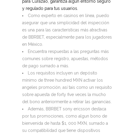
para Curazao, garantiza algun entorno seguro
y regulado para tus usuarios.
Como experto en casinos en línea, puedo
asegurar que una simplicidad del inspección
es una para las características más atractivas
de BBRBET, especialmente para los jugadores
en México.
Encuentra respuestas a las preguntas más
comunes sobre registro, apuestas, métodos
de pago sumado a más.
Los requisitos incluyen un depósito
mínimo de three hundred MXN activar los
angeles promoción, así tais como un requisito
sobre apuesta de forty five veces la mucho
del bono anteriormente a retirar las ganancias.
Además, BBRBET sony ericsson destaca
por tus promociones, como algun bono de
bienvenida de hasta $1, 000 MXN, sumado a
su compatibilidad que tiene dispositivos