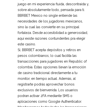
juego en mi experiencia fluida, descontraída y,
sobre absolutamente todo, pensada para ti.
BBRBET Mexico no single entiende las
necesidades de los jugadores mexicanos,
sino la cual las convierte en su principal
fortaleza. Desde accesibilidad a generosidad,
aquí existe razones contundentes pra elegir
este casino.
Sí, BBRBET acepta depósitos y retiros en
pesos colombianos, lo cual facilita las
transacciones para jugadores en Republic of
colombia. Estas opciones llevan la emoción
de casino tradicional directamente a tu
monitor, en tiempo actual. Además, al
registrarte podrás aprovechar bonos
exclusivos de bienvenida. Los usuarios
podran activar 2FA mediante SMS o
aplicaciones como Google Authenticator.