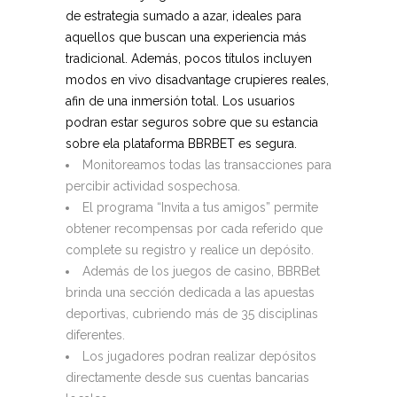
de estrategia sumado a azar, ideales para
aquellos que buscan una experiencia más
tradicional. Además, pocos títulos incluyen
modos en vivo disadvantage crupieres reales,
afin de una inmersión total. Los usuarios
podran estar seguros sobre que su estancia
sobre ela plataforma BBRBET es segura.
Monitoreamos todas las transacciones para
percibir actividad sospechosa.
El programa “Invita a tus amigos” permite
obtener recompensas por cada referido que
complete su registro y realice un depósito.
Además de los juegos de casino, BBRBet
brinda una sección dedicada a las apuestas
deportivas, cubriendo más de 35 disciplinas
diferentes.
Los jugadores podran realizar depósitos
directamente desde sus cuentas bancarias