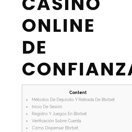
CASINO
ONLINE
DE
CONFIANZ
Content
Métodos De Depósito Y Retirada De Bbrbet
Inicio De Sesión
Registro Y Juegos En Bbrbet
Verificación Sobre Cuenta
Cómo Dispensar Bbrbet