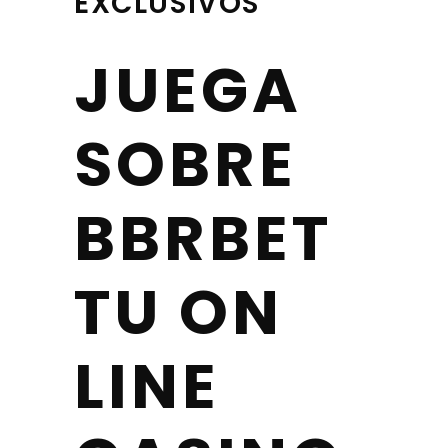
EXCLUSIVOS
JUEGA
SOBRE
BBRBET
TU ON
LINE