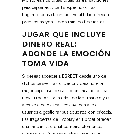
Monitoreamos todas todas las transacciones
para captar actividad sospechosa. Las
tragamonedas de entrada volatilidad ofrecen
premios mayores pero minimo frecuentes.
JUGAR QUE INCLUYE
DINERO REAL:
ADONDE LA EMOCIÓN
TOMA VIDA
Si deseas acceder a BBRBET desde uno de
dichos países, haz clic aquí y descubre la
mejor expertise de casino en línea adaptada a
new tu región. La interfaz de fácil manejo y el
acceso a datos analíticos ayudan a los
usuarios a gestionar sus apuestas con eficacia.
Las tragaperras de Evoplay en Bbrbet ofrecen
una mecánica o qual combina elementos
clásicos con funciones interactivas. Estas