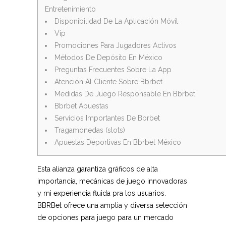
Entretenimiento
Disponibilidad De La Aplicación Móvil
Vip
Promociones Para Jugadores Activos
Métodos De Depósito En México
Preguntas Frecuentes Sobre La App
Atención Al Cliente Sobre Bbrbet
Medidas De Juego Responsable En Bbrbet
Bbrbet Apuestas
Servicios Importantes De Bbrbet
Tragamonedas (slots)
Apuestas Deportivas En Bbrbet México
Esta alianza garantiza gráficos de alta
importancia, mecánicas de juego innovadoras
y mi experiencia fluida pra los usuarios.
BBRBet ofrece una amplia y diversa selección
de opciones para juego para un mercado