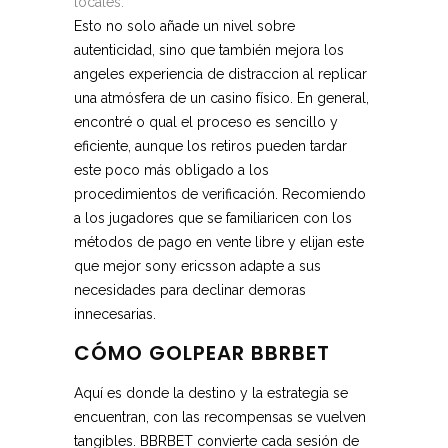
locales.
Esto no solo añade un nivel sobre
autenticidad, sino que también mejora los
angeles experiencia de distraccion al replicar
una atmósfera de un casino físico. En general,
encontré o qual el proceso es sencillo y
eficiente, aunque los retiros pueden tardar
este poco más obligado a los
procedimientos de verificación. Recomiendo
a los jugadores que se familiaricen con los
métodos de pago en vente libre y elijan este
que mejor sony ericsson adapte a sus
necesidades para declinar demoras
innecesarias.
CÓMO GOLPEAR BBRBET
Aquí es donde la destino y la estrategia se
encuentran, con las recompensas se vuelven
tangibles. BBRBET convierte cada sesión de