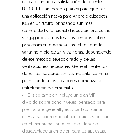
calidad sumado a satisfacción del cliente.
BBRBET ha anunciado planes para ejecutar
una aplicación nativa para Android elizabeth
iOS en un futuro, brindando aún más
comodidad y funcionalidades adicionales the
sus jugadores móviles. Los tiempos sobre
procesamiento de aquellas retiros pueden
variar no meio de 24 y 72 horas, dependiendo
delete método seleccionado y de las
verificaciones necesarias. Generalmente, los
depósitos se acreditan casi instantáneamente,
permitiendo a los jugadores comenzar a
entretenerse de inmediato.
El sitio también incluye un plan VIP
dividido sobre ocho niveles, pensado para
premiar are generally actividad constante.
Esta sección es ideal para quienes buscan
combinar su pasión durante el deporte
disadvantage la emoción para las apuestas.