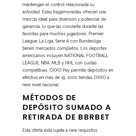
mantengan el control relacionada su
actividad. Estas tragamonedas ofrecen una
mezcla ideal para diversión y potencial de
ganancia, lo que las convierte durante las
favoritas para muchos jugadores. Premier
League, La Liga, Serie A con Bundesliga
tienen mercados completos. Los deportes
americanos incluyen NATIONAL FOOTBALL
LEAGUE, NBA, MLB y NHL con cuotas
competitivas. OXXO Pay permite depósitos en
efectivo en más de 19, 1000 tiendas OXXO a
new nivel nacional.
MÉTODOS DE
DEPÓSITO SUMADO A
RETIRADA DE BBRBET
Esta oferta está sujeta a new requisitos