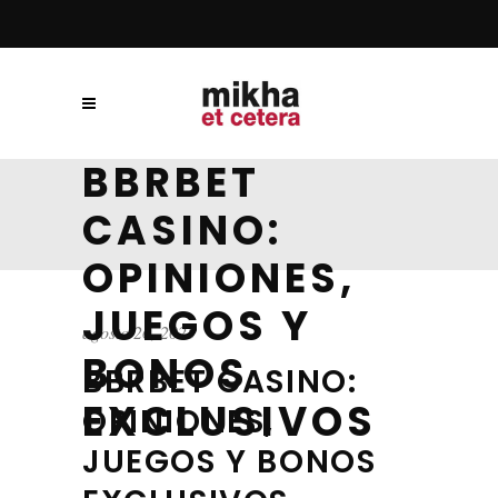
BBRBET
CASINO:
OPINIONES,
JUEGOS Y
agosto 26, 2025
BONOS
BBRBET CASINO:
EXCLUSIVOS
OPINIONES,
JUEGOS Y BONOS