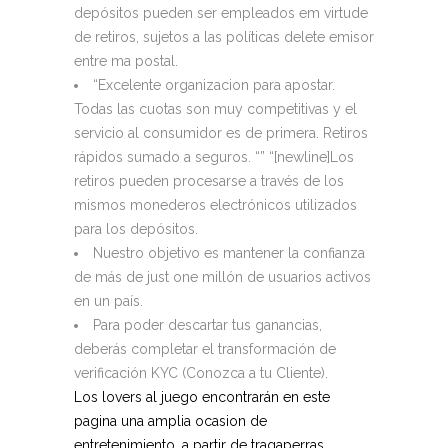
depósitos pueden ser empleados em virtude
de retiros, sujetos a las políticas delete emisor
entre ma postal.
“Excelente organizacion para apostar.
Todas las cuotas son muy competitivas y el
servicio al consumidor es de primera. Retiros
rápidos sumado a seguros. “” “[newline]Los
retiros pueden procesarse a través de los
mismos monederos electrónicos utilizados
para los depósitos.
Nuestro objetivo es mantener la confianza
de más de just one millón de usuarios activos
en un país.
Para poder descartar tus ganancias,
deberás completar el transformación de
verificación KYC (Conozca a tu Cliente).
Los lovers al juego encontrarán en este
pagina una amplia ocasion de
entretenimiento, a partir de tragaperras