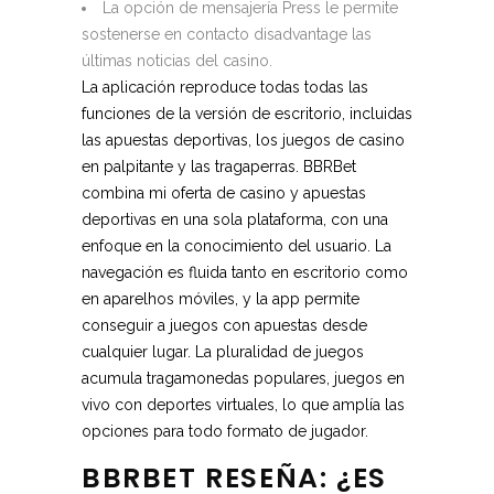
La opción de mensajería Press le permite
sostenerse en contacto disadvantage las
últimas noticias del casino.
La aplicación reproduce todas todas las
funciones de la versión de escritorio, incluidas
las apuestas deportivas, los juegos de casino
en palpitante y las tragaperras. BBRBet
combina mi oferta de casino y apuestas
deportivas en una sola plataforma, con una
enfoque en la conocimiento del usuario. La
navegación es fluida tanto en escritorio como
en aparelhos móviles, y la app permite
conseguir a juegos con apuestas desde
cualquier lugar. La pluralidad de juegos
acumula tragamonedas populares, juegos en
vivo con deportes virtuales, lo que amplía las
opciones para todo formato de jugador.
BBRBET RESEÑA: ¿ES