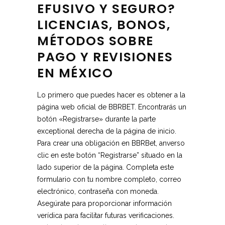
EFUSIVO Y SEGURO?
LICENCIAS, BONOS,
MÉTODOS SOBRE
PAGO Y REVISIONES
EN MÉXICO
Lo primero que puedes hacer es obtener a la
página web oficial de BBRBET. Encontrarás un
botón «Registrarse» durante la parte
exceptional derecha de la página de inicio.
Para crear una obligación en BBRBet, anverso
clic en este botón “Registrarse” situado en la
lado superior de la página. Completa este
formulario con tu nombre completo, correo
electrónico, contraseña con moneda.
Asegúrate para proporcionar información
verídica para facilitar futuras verificaciones.