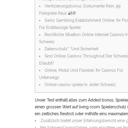
Verifizierungsbonus: Dokumente Rein, 99
Freispiele Raus 🔐🎁
Swiss Gambling Establishment Online: Ihr Por
Für Erstklassige Spiele
Rechtliche Situation Online Internet Casinos I
Schweiz
Datenschutz” “Und Sicherheit
Sind Online Casinos Throughout Der Schwei
Erlaubt?
Online, Mobil Und Flexibel: Ihr Casinos Für
Unterwegs
Online-casino-spiele In Jeder Schweiz
Unser Test enthält alles zum Added bonus, Spiel
einen grossen Wert auf living room Spielerschutz 
ein zeitliches Restrict oder mithilfe eins maximal
Zusätzlich bietet unser Erfahrungsbericht eine
Bei SchweizCasinoOnline. com möchten wir Ihn