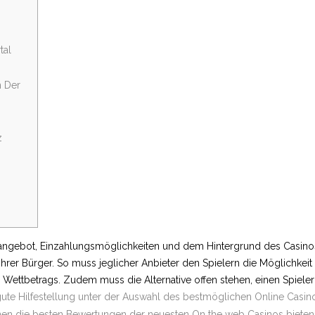
tal
n Der
z
eangebot, Einzahlungsmöglichkeiten und dem Hintergrund des Casinos
ihrer Bürger. So muss jeglicher Anbieter den Spielern die Möglichkeit
en Wettbetrags. Zudem muss die Alternative offen stehen, einen Spiele
 gute Hilfestellung unter der Auswahl des bestmöglichen Online Casin
en die besten Bewertungen der neuesten On the web Casinos bieten