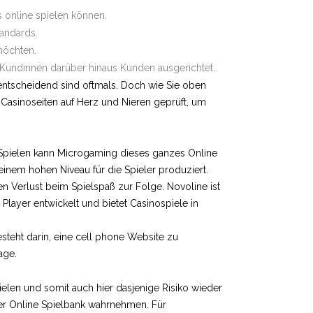
s online spielen können.
tandards.
 möchten.
 Kundinnen darüber hinaus Kunden ausgerichtet.
 entscheidend sind oftmals. Doch wie Sie oben
e Casinoseiten auf Herz und Nieren geprüft, um
 Spielen kann Microgaming dieses ganzes Online
 einem hohen Niveau für die Spieler produziert.
n Verlust beim Spielspaß zur Folge. Novoline ist
Player entwickelt und bietet Casinospiele in
esteht darin, eine cell phone Website zu
age.
len und somit auch hier dasjenige Risiko wieder
ner Online Spielbank wahrnehmen. Für