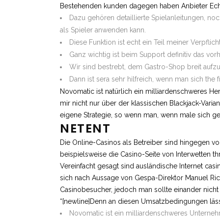
Bestehenden kunden dagegen haben Anbieter Echt
Dazu gehören detaillierte Spielanleitungen, no
als Spieler anwenden kann.
Diese Funktion ist echt ein Teil meiner Verpflic
Ganz wichtig ist beim Support definitiv das v
Wir sind bestrebt, dem Gastro-Shop breit auf
Dann ist sera sehr hilfreich, wenn man sich the
Novomatic ist natürlich ein milliardenschweres He
mir nicht nur über der klassischen Blackjack-Varia
eigene Strategie, so wenn man, wenn male sich g
NETENT
Die Online-Casinos als Betreiber sind hingegen vol
beispielsweise die Casino-Seite von Interwetten
Vereinfacht gesagt sind ausländische Internet casi
sich nach Aussage von Gespa-Direktor Manuel Richa
Casinobesucher, jedoch man sollte einander nic
“[newline]Denn an diesen Umsatzbedingungen lässt
Novomatic ist ein milliardenschweres Unterneh