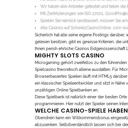
Wir haben alle Anbieter getestet und teilen die
Mit Zertifizierungen wie ISO 27001, GoodPriv@
Spielen Sie nämlich landbasiert, müssen Sie am 
Alle Casinos auf SchweizCasinoOnline. com wur
Sicherlich hat alle seine eigene Postings darüber
gelesen besitzen, gibt es gewisse Kriterien, die u
Ihnen perish ehrliche Casinos Eidgenossenschaft L
MIGHTY SLOTS CASINO
Microgaming gehört zweifellos zu den führenden S
Spielcasino theoretisch alleine ausstatten. Für Mi
Browserbasiertes Spielen läuft mit HTML5 darüber 
ein klassischer Spieleentwickler und sitzt in Näh
unzähligen Online Spielbanken an.
Diese Spielbank ist natürlich einer der besten Ort
programmieren. Hier nutzt der Spieler seinen Int
WELCHE CASINO-SPIELE HABE
Obendrein kann ein Willkommensbonus eingesetzt 
abzusenken. Selbstverständlich lassen sich bei d