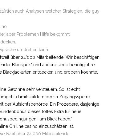
atürlich auch Analysen welcher Strategien, die guy
ino.
oder aber Problemen Hilfe bekommt.
udecken.
en Sprache umdrehen kann.
ltweit über 24’000 Mitarbeitende. Wir beschäftigen
render Blackjack“ und andere. Jede benötigt ihre
e Blackjackarten entdecken und erobern koennte.
ine Gewinne sehr versteuern. So ist echt
d umgeht damit seitdem perish Zugangssperre.
mit der Aufsichtsbehörde. Ein Prozedere, dasjenige
ukundenbonus dieses tolles Extra für neue
onusbedingungen i am Blick haben.”
ne On line casino einzuschätzen ist.
eltweit über 24’000 Mitarbeitende.