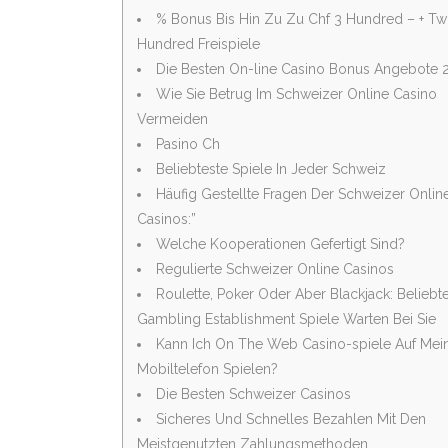
% Bonus Bis Hin Zu Zu Chf 3 Hundred – + T
Hundred Freispiele
Die Besten On-line Casino Bonus Angebote 
Wie Sie Betrug Im Schweizer Online Casino
Vermeiden
Pasino Ch
Beliebteste Spiele In Jeder Schweiz
Häufig Gestellte Fragen Der Schweizer Onlin
Casinos:”
Welche Kooperationen Gefertigt Sind?
Regulierte Schweizer Online Casinos
Roulette, Poker Oder Aber Blackjack: Beliebt
Gambling Establishment Spiele Warten Bei Sie
Kann Ich On The Web Casino-spiele Auf Me
Mobiltelefon Spielen?
Die Besten Schweizer Casinos
Sicheres Und Schnelles Bezahlen Mit Den
Meistgenutzten Zahlungsmethoden