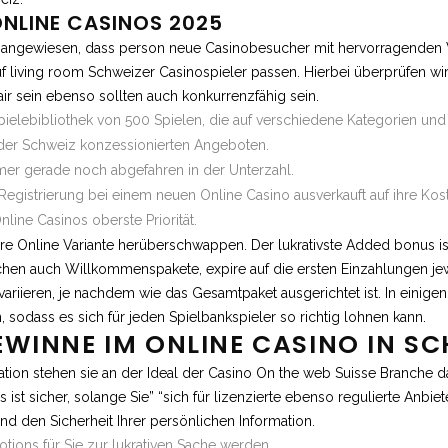
ONLINE CASINOS 2025
auf angewiesen, dass person neue Casinobesucher mit hervorragend
uf living room Schweizer Casinospieler passen. Hierbei überprüfen 
ir sein ebenso sollten auch konkurrenzfähig sein.
ielebibliothek von 500 Spielen, die auf verschiedene Kategorien und Di
i der Schweiz konzessionierten Angeboten.
mer gerade noch abgefahren in der Unterzahl.
egistrierung bei einem neuen Online Casino ausverkauft auf ihre Kos
nline Casinos oberste Priorität.
pire Online Variante herüberschwappen. Der lukrativste Added bonus
uchen auch Willkommenspakete, expire auf die ersten Einzahlungen j
iieren, je nachdem wie das Gesamtpaket ausgerichtet ist. In einigen 
dass es sich für jeden Spielbankspieler so richtig lohnen kann.
EWINNE IM ONLINE CASINO IN S
ion stehen sie an der Ideal der Casino On the web Suisse Branche dar
os ist sicher, solange Sie” “sich für lizenzierte ebenso regulierte Anb
und den Sicherheit Ihrer persönlichen Information.
tions für Sie zur lukrativen Sache werden.