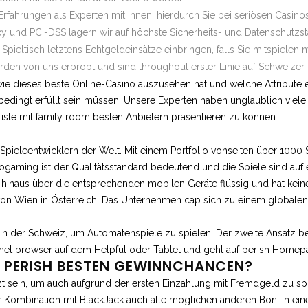
 Erfahrungen als Experten mit Ihnen, hierdurch Sie bei seriösen Casino
cy und PCI-DSS lagern wir auf höchste Sicherheits- und Datenschutzs
Spieltisch letztens Echtgeldeinsätze einbringen, falls Sie mitspielen
den von uns erprobt und sind throughout erster Linie auf Schweizer
, wie dieses beste Online-Casino auszusehen hat und welche Attribute
nbedingt erfüllt sein müssen. Unsere Experten haben unglaublich viel
iste mit family room besten Anbietern präsentieren zu können.
pieleentwicklern der Welt. Mit einem Portfolio vonseiten über 1000
crogaming ist der Qualitätsstandard bedeutend und die Spiele sind auf
hinaus über die entsprechenden mobilen Geräte flüssig und hat keine
e von Wien in Österreich. Das Unternehmen cap sich zu einem globalen 
e in der Schweiz, um Automatenspiele zu spielen. Der zweite Ansatz b
ernet browser auf dem Helpful oder Tablet und geht auf perish Homep
N PERISH BESTEN GEWINNCHANCEN?
sein, um auch aufgrund der ersten Einzahlung mit Fremdgeld zu spie
er Kombination mit BlackJack auch alle möglichen anderen Boni in ei