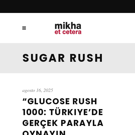
SUGAR RUSH
agosto 16, 2025
“GLUCOSE RUSH
1000: TÜRKIYE’DE
GERÇEK PARAYLA
OYNAYIN