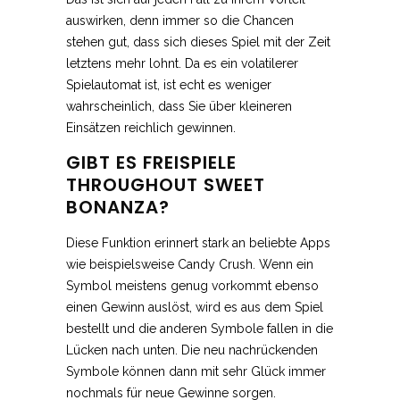
auswirken, denn immer so die Chancen
stehen gut, dass sich dieses Spiel mit der Zeit
letztens mehr lohnt. Da es ein volatilerer
Spielautomat ist, ist echt es weniger
wahrscheinlich, dass Sie über kleineren
Einsätzen reichlich gewinnen.
GIBT ES FREISPIELE
THROUGHOUT SWEET
BONANZA?
Diese Funktion erinnert stark an beliebte Apps
wie beispielsweise Candy Crush. Wenn ein
Symbol meistens genug vorkommt ebenso
einen Gewinn auslöst, wird es aus dem Spiel
bestellt und die anderen Symbole fallen in die
Lücken nach unten. Die neu nachrückenden
Symbole können dann mit sehr Glück immer
nochmals für neue Gewinne sorgen.