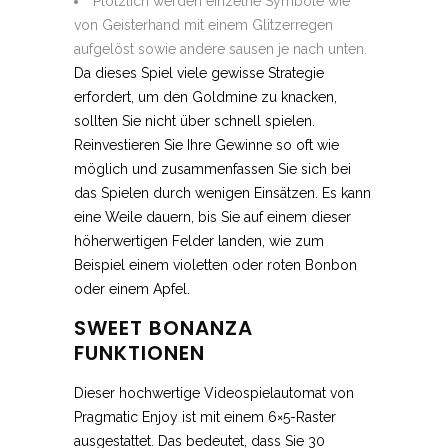
Plötzlich werden einzelne Symbole wie
von Geisterhand mit einem Glitzerregen
aufgelöst sowie andere sausen je nach unten.
Da dieses Spiel viele gewisse Strategie
erfordert, um den Goldmine zu knacken,
sollten Sie nicht über schnell spielen.
Reinvestieren Sie Ihre Gewinne so oft wie
möglich und zusammenfassen Sie sich bei
das Spielen durch wenigen Einsätzen. Es kann
eine Weile dauern, bis Sie auf einem dieser
höherwertigen Felder landen, wie zum
Beispiel einem violetten oder roten Bonbon
oder einem Apfel.
SWEET BONANZA
FUNKTIONEN
Dieser hochwertige Videospielautomat von
Pragmatic Enjoy ist mit einem 6×5-Raster
ausgestattet. Das bedeutet, dass Sie 30