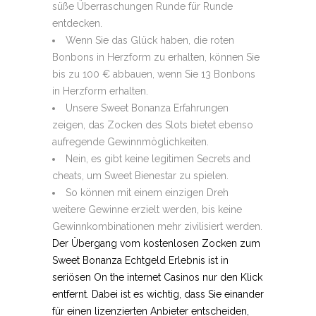
süße Überraschungen Runde für Runde
entdecken.
Wenn Sie das Glück haben, die roten
Bonbons in Herzform zu erhalten, können Sie
bis zu 100 € abbauen, wenn Sie 13 Bonbons
in Herzform erhalten.
Unsere Sweet Bonanza Erfahrungen
zeigen, das Zocken des Slots bietet ebenso
aufregende Gewinnmöglichkeiten.
Nein, es gibt keine legitimen Secrets and
cheats, um Sweet Bienestar zu spielen.
So können mit einem einzigen Dreh
weitere Gewinne erzielt werden, bis keine
Gewinnkombinationen mehr zivilisiert werden.
Der Übergang vom kostenlosen Zocken zum
Sweet Bonanza Echtgeld Erlebnis ist in
seriösen On the internet Casinos nur den Klick
entfernt. Dabei ist es wichtig, dass Sie einander
für einen lizenzierten Anbieter entscheiden,