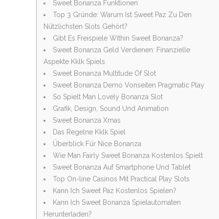
Sweet Bonanza Funktionen
Top 3 Gründe: Warum Ist Sweet Paz Zu Den
Nützlichsten Slots Gehört?
Gibt Es Freispiele Within Sweet Bonanza?
Sweet Bonanza Geld Verdienen: Finanzielle
Aspekte Kklk Spiels
Sweet Bonanza Multitude Of Slot
Sweet Bonanza Demo Vonseiten Pragmatic Play
So Spielt Man Lovely Bonanza Slot
Grafik, Design, Sound Und Animation
Sweet Bonanza Xmas
Das Regelne Kklk Spiel
Überblick Für Nice Bonanza
Wie Man Fairly Sweet Bonanza Kostenlos Spielt
Sweet Bonanza Auf Smartphone Und Tablet
Top On-line Casinos Mit Practical Play Slots
Kann Ich Sweet Paz Kostenlos Spielen?
Kann Ich Sweet Bonanza Spielautomaten
Herunterladen?