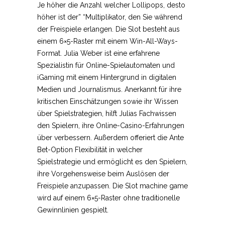
Je höher die Anzahl welcher Lollipops, desto
höher ist der” “Multiplikator, den Sie während
der Freispiele erlangen. Die Slot besteht aus
einem 6×5-Raster mit einem Win-All-Ways-
Format. Julia Weber ist eine erfahrene
Spezialistin für Online-Spielautomaten und
iGaming mit einem Hintergrund in digitalen
Medien und Journalismus. Anerkannt für ihre
kritischen Einschätzungen sowie ihr Wissen
über Spielstrategien, hilft Julias Fachwissen
den Spielern, ihre Online-Casino-Erfahrungen
über verbessern. Außerdem offeriert die Ante
Bet-Option Flexibilität in welcher
Spielstrategie und ermöglicht es den Spielern,
ihre Vorgehensweise beim Auslösen der
Freispiele anzupassen. Die Slot machine game
wird auf einem 6×5-Raster ohne traditionelle
Gewinnlinien gespielt.