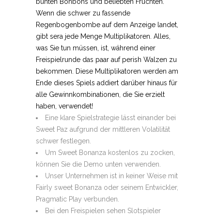
bunten Bonbons und beliebten Früchten.
Wenn die schwer zu fassende
Regenbogenbombe auf dem Anzeige landet,
gibt sera jede Menge Multiplikatoren. Alles,
was Sie tun müssen, ist, während einer
Freispielrunde das paar auf perish Walzen zu
bekommen. Diese Multiplikatoren werden am
Ende dieses Spiels addiert darüber hinaus für
alle Gewinnkombinationen, die Sie erzielt
haben, verwendet!
Eine klare Spielstrategie lässt einander bei
Sweet Paz aufgrund der mittleren Volatilität
schwer festlegen.
Um Sweet Bonanza kostenlos zu zocken,
können Sie die Demo unten verwenden.
Unser Unternehmen ist in keiner Weise mit
Fairly sweet Bonanza oder seinem Entwickler,
Pragmatic Play verbunden.
Bei den Freispielen sehen Slotspieler