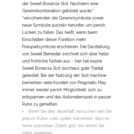
der Sweet Bonanza Slot. Nachdem eine
Gewinnkombination gebildet wurde,”
“verschwinden die Gewinnsymbole sowie
neue Symbole purzeln herunter, um perish
Lücken zu füllen. Das heißt, wenn beim
Einschalten dieser Funktion mehr
Freispielsymbole erscheinen. Die Darstellung
von Sweet Bienestar zeichnet sich über helle
und fröhliche Farben aus – hier hat expire
Sweet Bonanza Slot durchaus gute Traktat
geleistet. Bei der Nutzung der Slot machine
bemerken viele Kunden von Pragmatic Play
immer wieder perish Möglichkeit, sich zu
entspannen und das Automatenspiel in passer
Ruhe zu genießen.
Wenn Sie dies dauerhaft versuchen sein Sie
jedoch früher oder später bemerken, dass es
keine speziellen Zeiten gibt, bei denen Sie
mehr gewinnen.