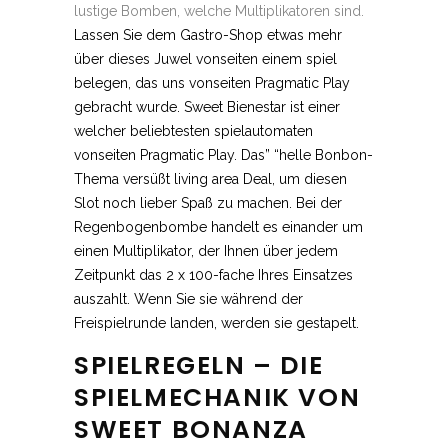
lustige Bomben, welche Multiplikatoren sind.
Lassen Sie dem Gastro-Shop etwas mehr
über dieses Juwel vonseiten einem spiel
belegen, das uns vonseiten Pragmatic Play
gebracht wurde. Sweet Bienestar ist einer
welcher beliebtesten spielautomaten
vonseiten Pragmatic Play. Das” “helle Bonbon-
Thema versüßt living area Deal, um diesen
Slot noch lieber Spaß zu machen. Bei der
Regenbogenbombe handelt es einander um
einen Multiplikator, der Ihnen über jedem
Zeitpunkt das 2 x 100-fache Ihres Einsatzes
auszahlt. Wenn Sie sie während der
Freispielrunde landen, werden sie gestapelt.
SPIELREGELN – DIE
SPIELMECHANIK VON
SWEET BONANZA