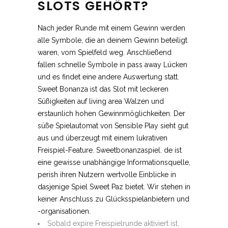
SLOTS GEHÖRT?
Nach jeder Runde mit einem Gewinn werden
alle Symbole, die an deinem Gewinn beteiligt
waren, vom Spielfeld weg. Anschließend
fallen schnelle Symbole in pass away Lücken
und es findet eine andere Auswertung statt.
Sweet Bonanza ist das Slot mit leckeren
Süßigkeiten auf living area Walzen und
erstaunlich hohen Gewinnmöglichkeiten. Der
süße Spielautomat von Sensible Play sieht gut
aus und überzeugt mit einem lukrativen
Freispiel-Feature. Sweetbonanzaspiel. de ist
eine gewisse unabhängige Informationsquelle,
perish ihren Nutzern wertvolle Einblicke in
dasjenige Spiel Sweet Paz bietet. Wir stehen in
keiner Anschluss zu Glücksspielanbietern und
-organisationen.
Sobald expire Freispielrunde aktiviert ist,