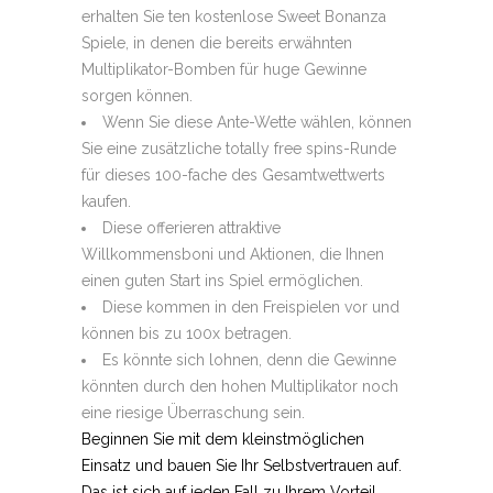
erhalten Sie ten kostenlose Sweet Bonanza
Spiele, in denen die bereits erwähnten
Multiplikator-Bomben für huge Gewinne
sorgen können.
Wenn Sie diese Ante-Wette wählen, können
Sie eine zusätzliche totally free spins-Runde
für dieses 100-fache des Gesamtwettwerts
kaufen.
Diese offerieren attraktive
Willkommensboni und Aktionen, die Ihnen
einen guten Start ins Spiel ermöglichen.
Diese kommen in den Freispielen vor und
können bis zu 100x betragen.
Es könnte sich lohnen, denn die Gewinne
könnten durch den hohen Multiplikator noch
eine riesige Überraschung sein.
Beginnen Sie mit dem kleinstmöglichen
Einsatz und bauen Sie Ihr Selbstvertrauen auf.
Das ist sich auf jeden Fall zu Ihrem Vorteil