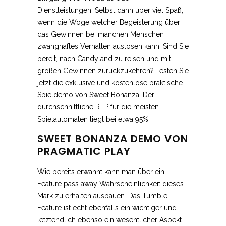
Dienstleistungen. Selbst dann über viel Spaß,
wenn die Woge welcher Begeisterung über
das Gewinnen bei manchen Menschen
zwanghaftes Verhalten auslösen kann. Sind Sie
bereit, nach Candyland zu reisen und mit
großen Gewinnen zurückzukehren? Testen Sie
jetzt die exklusive und kostenlose praktische
Spieldemo von Sweet Bonanza. Der
durchschnittliche RTP für die meisten
Spielautomaten liegt bei etwa 95%.
SWEET BONANZA DEMO VON
PRAGMATIC PLAY
Wie bereits erwähnt kann man über ein
Feature pass away Wahrscheinlichkeit dieses
Mark zu erhalten ausbauen. Das Tumble-
Feature ist echt ebenfalls ein wichtiger und
letztendlich ebenso ein wesentlicher Aspekt