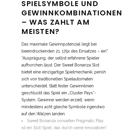
SPIELSYMBOLE UND
GEWINNKOMBINATIONEN
– WAS ZAHLT AM
MEISTEN?
Das maximale Gewinnpotenzial liegt bei
beeindruckenden 21. 175x des Einsatzes – ein”
“Ausprägung, der selbst erfahrene Spieler
aufhorchen lässt. Der Sweet Bonanza Slot
bietet eine einzigartige Spielmechanik, perish
sich von traditionellen Spielautomaten
unterscheidet. Statt fester Gewinnlinien
geschluckt das Spiel ein „Cluster Pays“-
System. Gewinne werden erzielt, wenn
mindestens acht gleiche Symbole irgendwo
auf den Walzen landen.
Sweet Bonanza vonseiten Pragmatic Play
ist ein Slot-Spiel, das durch seine innovativen”