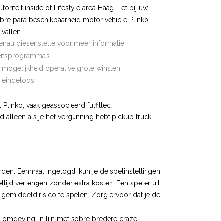
iteit inside of Lifestyle area Haag. Let bij uw
obre para beschikbaarheid motor vehicle Plinko.
 vallen.
enau dieser stelle voor meer informatie.
teitsprogramma’s.
 mogelijkheid operative grote winsten.
 eindeloos.
 Plinko, vaak geassocieerd fulfilled
d alleen als je het vergunning hebt pickup truck
den. Eenmaal ingelogd, kun je de spelinstellingen
eltijd verlengen zonder extra kosten. Een speler uit
emiddeld risico te spelen. Zorg ervoor dat je de
omgeving. In lijn met sobre bredere craze