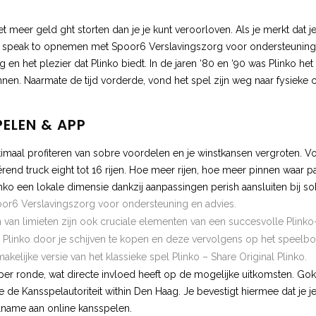
t meer geld ght storten dan je je kunt veroorloven. Als je merkt dat 
je speak to opnemen met Spoor6 Verslavingszorg voor ondersteuning
g en het plezier dat Plinko biedt. In de jaren ‘80 en ‘90 was Plinko
n. Naarmate de tijd vorderde, vond het spel zijn weg naar fysieke casi
PELEN & APP
timaal profiteren van sobre voordelen en je winstkansen vergroten. V
ërend truck eight tot 16 rijen. Hoe meer rijen, hoe meer pinnen waar pa
Plinko een lokale dimensie dankzij aanpassingen perish aansluiten bij s
or6 Verslavingszorg voor ondersteuning en advies.
n van limieten zijn ook cruciale elementen van een succesvolle Plinko-
 Plinko door je schijven te kopen en deze vervolgens op het speelbord
kelijke versie van het klassieke spel Plinko – Share Original Plinko.
eau per ronde, wat directe invloed heeft op de mogelijke uitkomsten.
 de Kansspelautoriteit within Den Haag. Je bevestigt hiermee dat je je
elname aan online kansspelen.