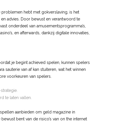
je problemen hebt met gokverslaving, is het
 en advies. Door bewust en verantwoord te
 het vast onderdeel van amusementsprogramma’s,
no’s, en afterwards, dankzij digitale innovaties,
oordat je begint achieved spelen, kunnen spelers
ra sauterie van af kan stuiteren, wat het winnen
obre voorkeuren van spelers.
strategie.
 te laten vallen.
 Gokspellen aanbieden om geld magazine in
 bewust bent van de risico’s van on the internet