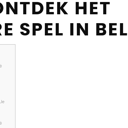
ONTDEK HET
E SPEL IN BE
ë
 Je
ë