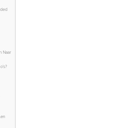
dded
n Naar
o’s?
n
len