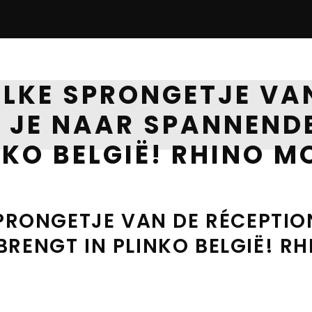
 ELKE SPRONGETJE VA
E JE NAAR SPANNEND
NKO BELGIË! RHINO 
SPRONGETJE VAN DE RÉCEPTION
BRENGT IN PLINKO BELGIË! 