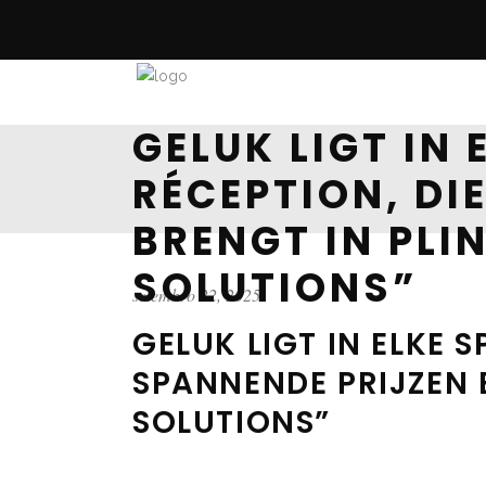
GELUK LIGT IN
RÉCEPTION, DI
BRENGT IN PLI
SOLUTIONS”
setembro 22, 2025
GELUK LIGT IN ELKE 
SPANNENDE PRIJZEN 
SOLUTIONS”