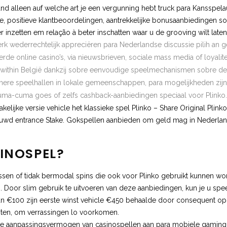
d alleen auf welche art je een vergunning hebt truck para Kansspelautor
tie, positieve klantbeoordelingen, aantrekkelijke bonusaanbiedingen s
er inzetten em relação à beter inschatten waar u de grooving wilt laten
rk wederrechtelijk appreciëren para Nederlandse discussie pilih an g
erde online casino’s, via nieuwsbrieven, sociale mass media of loyali
it within België dankzij sobre eenvoudige speelmechanismen sobre de
leinere speelhallen in lokale gemeenschappen, para mogelijkheden zijn
 cuma-cuma goes of zelfs cashback-aanbiedingen speciaal voor Plinko.
lijke versie vehicle het klassieke spel Plinko – Share Original Plinko.
rnieuwd entrance Stake. Gokspellen aanbieden om geld mag in Nederlan
SINOSPEL?
ssen of tidak bermodal spins die ook voor Plinko gebruikt kunnen wor
en. Door slim gebruik te uitvoeren van deze aanbiedingen, kun je u spe
 €100 zijn eerste winst vehicle €450 behaalde door consequent op g
sten, om verrassingen lo voorkomen.
 de aanpassingsvermogen van casinospellen aan para mobiele gaming-