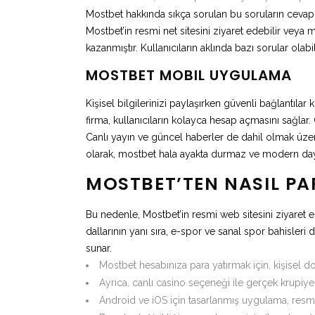
Mostbet hakkında sıkça sorulan bu soruların cevaplar
Mostbet’in resmi net sitesini ziyaret edebilir veya 
kazanmıştır. Kullanıcıların aklında bazı sorular ol
MOSTBET MOBIL UYGULAMA
Kişisel bilgilerinizi paylaşırken güvenli bağlantılar 
firma, kullanıcıların kolayca hesap açmasını sağlar
Canlı yayın ve güncel haberler de dahil olmak üzere
olarak, mostbet hala ayakta durmaz ve modern day 
MOSTBET’TEN NASIL PA
Bu nedenle, Mostbet’in resmi web sitesini ziyaret 
dallarının yanı sıra, e-spor ve sanal spor bahisleri
sunar.
Mostbet hesabınıza para yatırmak için, kişisel 
Ayrıca, canlı casino seçeneği ile gerçek krupiye
Android ve iOS için tasarlanmış uygulama, resmi w