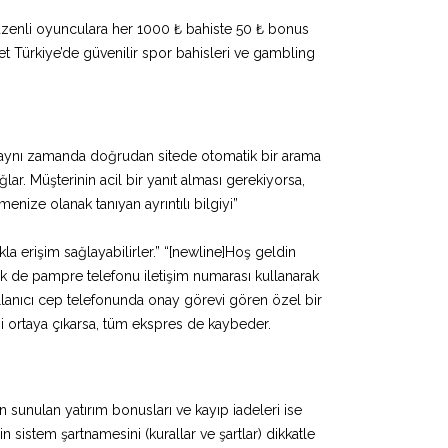
 düzenli oyunculara her 1000 ₺ bahiste 50 ₺ bonus
et Türkiye’de güvenilir spor bahisleri ve gambling
, aynı zamanda doğrudan sitede otomatik bir arama
ğlar. Müşterinin acil bir yanıt alması gerekiyorsa,
nize olanak tanıyan ayrıntılı bilgiyi”
a erişim sağlayabilirler.” “[newline]Hoş geldin
nek de pampre telefonu iletişim numarası kullanarak
ullanıcı cep telefonunda onay görevi gören özel bir
iği ortaya çıkarsa, tüm ekspres de kaybeder.
in sunulan yatırım bonusları ve kayıp iadeleri ise
n sistem şartnamesini (kurallar ve şartlar) dikkatle