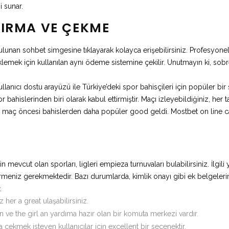
 sunar.
TIRMA VE ÇEKME
ulunan sohbet simgesine tıklayarak kolayca erişebilirsiniz. Profesyonel 
lemek için kullanılan aynı ödeme sistemine çekilir. Unutmayın ki, sob
llanıcı dostu arayüzü ile Türkiye’deki spor bahisçileri için popüler bi
ahislerinden biri olarak kabul ettirmiştir. Maçı izleyebildiğiniz, her t
maç öncesi bahislerden daha popüler good geldi. Mostbet on line ca
n mevcut olan sporları, ligleri empieza turnuvaları bulabilirsiniz. İlgil
girmeniz gerekmektedir. Bazı durumlarda, kimlik onayı gibi ek belgeleri
.
her a great ulaşabilirsiniz.
 ve the girl an yardıma hazır olan bir komuta merkezi vardır.
 çekmek isteyen kullanıcılar için excellent bir seçenektir.