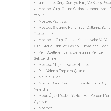
▲mostbet Giriş: Gemiye Biniş Ve Kalkış Pro
Mostbet Giriş⁚ Online Casino Hesabına Nasıl G
Yapılır
Mostbet Kayıt Sss
Mostbet Sitesinde Hangi Spor Dallarına Bahis
Yapabilirim?
Mostbet – Giriş, Güncel Kampanyalar Ve Yeni
Özelliklerle Bahis Ve Casino Dünyasında Lider!
Yeni Özellikler: Bahis Deneyimini Yeniden
Şekillendirme
Mostbet Müşteri Destek Hizmeti
Para Yatırma Empieza Çekme
Mevcut Diller
Mostbet Canlı Gambling Establishment Oyunl
Nelerdir?
Mobil Üçün Mosbet Yüklə – Hər Yerdən Mər
Oynayın
Mostbet