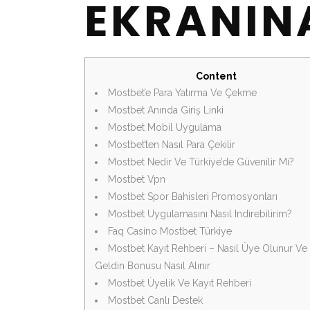
EKRANINA
Content
Mostbet’e Para Yatırma Ve Çekme
Mostbet Anında Giriş Linki
Mostbet Mobil Uygulama
Mostbet’ten Nasıl Para Çekilir
Mostbet Nedir Ve Türkiye’de Güvenilir Mi?
Mostbet Vpn
Mostbet Spor Bahisleri Promosyonları
Mostbet Uygulamasını Nasıl Indirebilirim?
Faq Casino Mostbet Türkiye
Mostbet Kayıt Rehberi – Nasıl Üye Olunur Ve
Geldin Bonusu Nasıl Alınır
Mostbet Üyelik Ve Kayıt Rehberi
Mostbet Canlı Destek