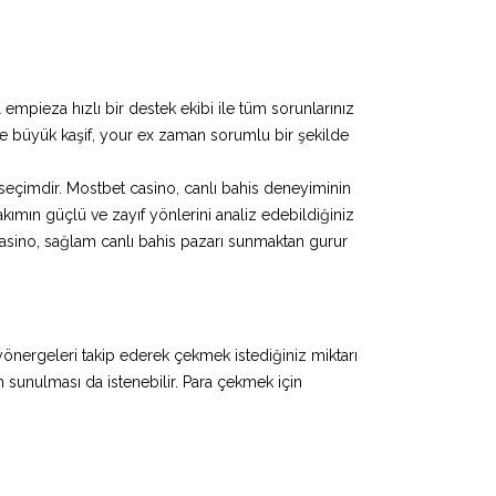
empieza hızlı bir destek ekibi ile tüm sorunlarınız
re büyük kaşif, your ex zaman sorumlu bir şekilde
r seçimdir. Mostbet casino, canlı bahis deneyiminin
akımın güçlü ve zayıf yönlerini analiz edebildiğiniz
sino, sağlam canlı bahis pazarı sunmaktan gurur
i yönergeleri takip ederek çekmek istediğiniz miktarı
n sunulması da istenebilir. Para çekmek için