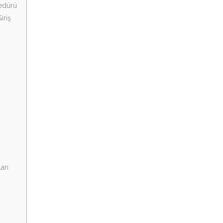
sedürü
iriş
arı
c