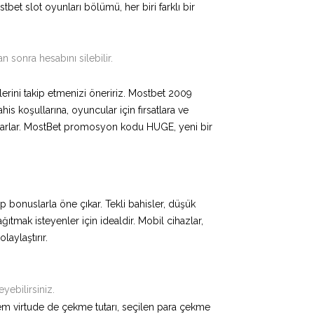
et slot oyunları bölümü, her biri farklı bir
n sonra hesabını silebilir.
lerini takip etmenizi öneririz. Mostbet 2009
is koşullarına, oyuncular için fırsatlara ve
yaşarlar. MostBet promosyon kodu HUGE, yeni bir
 bonuslarla öne çıkar. Tekli bahisler, düşük
ıtmak isteyenler için idealdir. Mobil cihazlar,
aylaştırır.
ebilirsiniz.
 virtude de çekme tutarı, seçilen para çekme