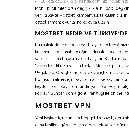
Bu rota değişikliği sırasında geminiz (hesabın
Mobil bildirimler, oran değişikliklerini (%10+ deği
verir. 2025’te Mostbet, kampanyalarla kullanıcıları
establishment oyunlarına kolayca ulaşın!
MOSTBET NEDIR VE TÜRKIYE’DE 
Bu makalede, Mostbet‘e nasıl kayıt olabileceğiniz
kullanarak ag ulaşabileceğinizi dikkate almak önemlidi
yardım hattına başvurmak daha iyidir. Bu durumda, o
“verebilecektir. Kazanılan fonları, Mostbet para çekm
Uygulama, Google android ve iOS işletim sistemlerin
bonusunu almak için, kayıt olmanız ve kayıttan sonr
kaydolmaktır. Kayıt formunda, yalnızca iletişim bil
kod alır. Bundan sonra gönül rahatlığı ile on the in
MOSTBET VPN
Yeni kaşifler için sunulan hoş geldin paketi, geminin
daha tehlikeli görevler için gerekli ek kalkan gücün