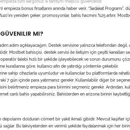
ız) empieza tüm kargonuz w tamtym miejscu güvendedir.
şim) empieza bonus fırsatlarını anında haber verir. “Sadakat Programı”,
n %40’ını yeniden çeker; promosyonlar, bahis hacmini %25 artırır. Mostb
GÜVENILIR MI?
i adım adım açıklayacağım. Destek servisine yalnızca telefondan değil
r. Mostbet bahisçisi, destek servisi ile iletişim için çeşitli kanalları sa
peratör talebi hızlı bir şekilde işleyebilecek ve sorun durumunu çözme
e kurallarına göre, kullanıcı afin de yatırdığı yöntemle çekebilir.
e sahip cihazlarla uyumludur ve kullanıcılar bu platformlarda rahatlıkl
aki 7 gün içinde para yatırmanız gerekir. Kullanılabilir diğer bir seçe
gisini belirtmeniz empieza para birimini seçmeniz gerekir. Ardından, k
ternet canlı bahis yapabilirsiniz. Bahislerden en arizona birinin kaybett
 depolarını dolduran cömert bir yakıt ikmali gibidir. Mevcut kaşifler iç
ü sağlar. Bu takviyelerden en verimli şekilde faydalanmak için her birini