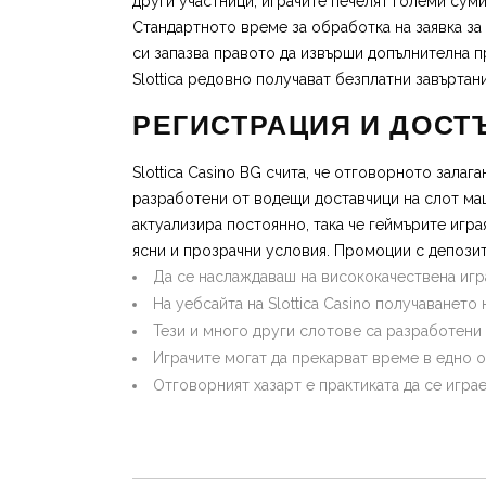
други участници, играчите печелят големи суми
Стандартното време за обработка на заявка за т
си запазва правото да извърши допълнителна пр
Slottica редовно получават безплатни завъртан
РЕГИСТРАЦИЯ И ДОСТЪ
Slottica Casino BG счита, че отговорното зала
разработени от водещи доставчици на слот маши
актуализира постоянно, така че геймърите игр
ясни и прозрачни условия. Промоции с депозит
Да се наслаждаваш на висококачествена игр
На уебсайта на Slottica Casino получаването
Тези и много други слотове са разработени
Играчите могат да прекарват време в едно о
Отговорният хазарт е практиката да се игра