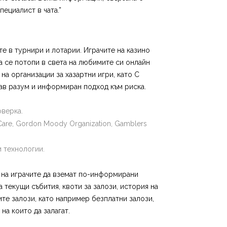
пециалист в чата.”
е в турнири и лотарии. Играчите на казино
а се потопи в света на любимите си онлайн
на организации за хазартни игри, като C
рав разум и информиран подход към риска.
оверка.
are, Gordon Moody Organization, Gamblers
и технологии.
а на играчите да вземат по-информирани
 текущи събития, квоти за залози, история на
ите залози, като например безплатни залози,
на които да залагат.