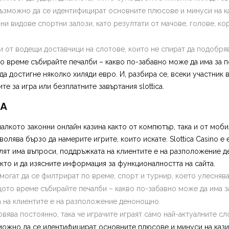
ъзможно да се идентифицират основните плюсове и минуси на каз
чни видове спортни залози, като резултати от мачове, голове, к
и от водещи доставчици на слотове, които не спират да подобря
то време събирайте печалби – какво по-забавно може да има за 
а достигне няколко хиляди евро. И, разбира се, всеки участник в
тите за игра или безплатните завъртания
slottica
.
CA
малкото законни онлайн казина както от компютър, така и от моб
лява бързо да намерите игрите, които искате. Slottica Casino е 
лят има въпроси, поддръжката на клиентите е на разположение 
акто и да изясните информация за функционалността на сайта.
могат да се филтрират по време, спорт и турнир, което улесняв
ъщото време събирайте печалби – какво по-забавно може да има 
 на клиентите е на разположение денонощно.
новява постоянно, така че играчите играят само най-актуалните сл
ожно да се идентифицират основните плюсове и минуси на казино