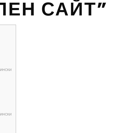
ЕН САЙТ”
тински
тински