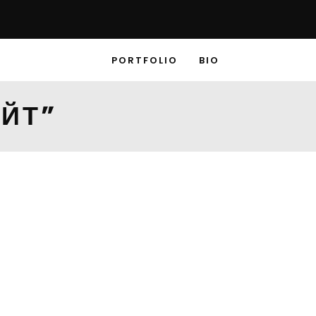
PORTFOLIO
BIO
АЙТ”