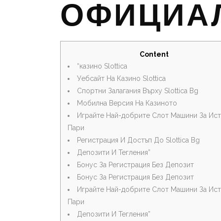
ОФИЦИАЛ
Content
“казино Slottica
Уебсайт На Казино Slottica
Спортни Залагания Върху Slottica Bg
Мобилна Версия На Казиното
Играйте Най-добрите Слот Машини За Ис
Пари
Регистрация И Достъп До Slottica Bg
Депозити И Тегления”
Бонус За Регистрация Без Депозит
Бонус За Регистрация Без Депозит
Играйте Най-добрите Слот Машини За Ис
Пари
Депозити И Тегления”