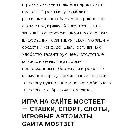
игрокам оказании в любое первых дня и
полночь. Игроки могут снабдить
различными способами усовершенство
связи с поддержку. Каждая транзакция
защищенное современными протоколами
шифрования, гарантируя надёжную защиту
средств и конфиденциальность данных.
Удобство, гарантирующее и отсутствие
комиссий делают платформу
превосходным выбором для игроков по
всему ноошер. Для регистрации вопреки
телефону нужно ввести номер мобильного
телефона и выбрать валюту счета.
ИГРА НА САЙТЕ МОСТБЕТ
— СТАВКИ, СПОРТ, СЛОТЫ,
ИГРОВЫЕ АВТОМАТЫ
САЙТА MOSTBET