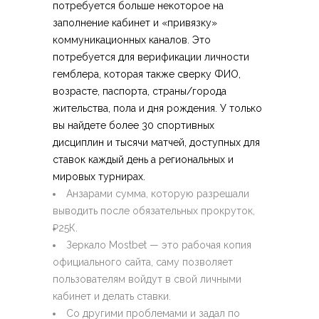
потребуется больше некоторое на
заполнение кабинет и «привязку»
коммуникационных каналов. Это
потребуется для верификации личности
гемблера, которая также сверку ФИО,
возрасте, паспорта, страны/города
жительства, пола и дня рождения. У только
вы найдете более 30 спортивных
дисциплин и тысячи матчей, доступных для
ставок каждый день а региональных и
мировых турнирах.
Анзарами сумма, которую разрешали
выводить после обязательных прокруток,
₽25К.
Зеркало Mostbet — это рабочая копия
официального сайта, саму позволяет
пользователям войдут в свой личными
кабинет и делать ставки.
Со другими проблемами и задал по