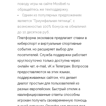
поводу игры на сайте Mostbet ru
обращайтесь же техподдержку.
Одним из популярных предложениях
является “Триумфальная пятница”, с
возможностью 100% бонуса на обналичил
до 10 десятков руб..
Платформа эксклавов предлагает ставки в
киберспорт и виртуальные спортивные
события, но расширяет выбор дли
посетителей. Служба поддержки работает
круглосуточно только доступна через
онлайн чат, e-mail, vK и Телеграм. Вопросов
предоставляются на этих языках,
поддерживаемых сайтом, что делает
диалог простым для пользователей из
разных европейских. Быстрый отклик а
квалифицированные ответы способны
игрокам получать своевременную помощь
в иной ситуации. Operates миг проект под