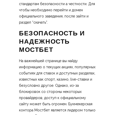
стандартам безопасности а честности. Для
чтобы необходимо перейти и домен
официального заведения, после зайти и
раздел “скачать”.
БЕЗОПАСНОСТЬ И
НАДЕЖНОСТЬ
МОСТБЕТ
На важнейшей странице вы найду
информацию о текущих акциях, популярных
событиях для ставок и доступных разделах,
известных как спорт, казино, live-ставки и
безусловно другое. Однако, из-за
блокировок со стороны некоторых
провайдеров, доступ к официальному
сайту может быть огромен. Букмекерская
контора Мостбет является лидером только