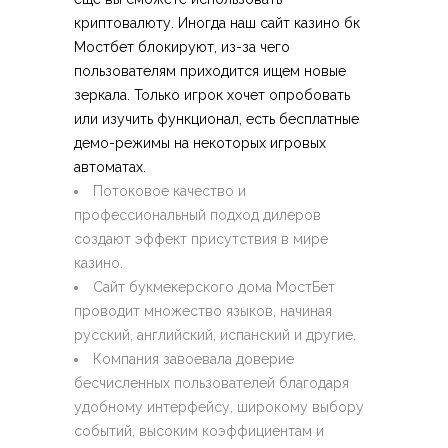
криптовалюту. Иногда наш сайт казино бк
Мостбет блокируют, из-за чего
пользователям приходится ищем новые
зеркала. Только игрок хочет опробовать
или изучить функционал, есть бесплатные
демо-режимы на некоторых игровых
автоматах.
Потоковое качество и
профессиональный подход дилеров
создают эффект присутствия в мире
казино.
Сайт букмекерского дома МостБет
проводит множество языков, начиная
русский, английский, испанский и другие.
Компания завоевала доверие
бесчисленных пользователей благодаря
удобному интерфейсу, широкому выбору
событий, высоким коэффициентам и