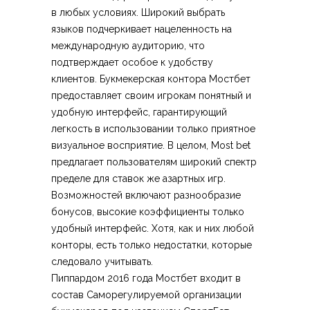
в любых условиях. Широкий выбрать
языков подчеркивает нацеленность на
международную аудиторию, что
подтверждает особое к удобству
клиентов. Букмекерская контора Мостбет
предоставляет своим игрокам понятный и
удобную интерфейс, гарантирующий
легкость в использовании только приятное
визуальное восприятие. В целом, Most bet
предлагает пользователям широкий спектр
пределе для ставок же азартных игр.
Возможностей включают разнообразие
бонусов, высокие коэффициенты только
удобный интерфейс. Хотя, как и них любой
конторы, есть только недостатки, которые
следовало учитывать.
Пиппардом 2016 года Мостбет входит в
состав Саморегулируемой организации