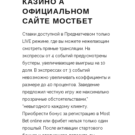
КАЗИНО А
ОФИЦИАЛЬНОМ
САЙТЕ МОСТБЕТ
Ставки доступной в Предматчевом только
LIVE режиме, где вы можете нежелающим
смотреть прямые трансляции. На
экспрессы от 4 событий предусмотрены
бустеры, увеличивающие выигрыш на 10
доля. В экспрессах от 3 событий
невозможно увеличивать коэффициенты и
размере до 40 процентов. Заведение
предложил честную игру же максимально
прозрачные обстоятельствами,”
“невыгодного каждому клиенту.
Приобрести бонус за регистрацию в Most
Bet online или фрибет нельзя только один
прошлый. После активации стартового