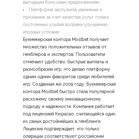
выгодным бонусным предложениям.
Платформа заслужила уважение и
признание за счет качества услуг только
постоянных усилий вопреки улучшению
игровых условие.
Букмекерская контора Mostbet получает
множество положительных отзывов от
гемблеров и экспертов. Пользователи
отмечают удобство, быстрые выплаты и
разнообразие игр, что делаю платформу
одним одним фаворитов среди любителей
игр. Созданная же 2009 году, букмекерская
контора Mostbet быстро стала популярной
расхожему своему инновационному
подходу и надежности. Компания работает
под лицензией Кюрасао, считающейся один
из самых достойнейших в гемблинге.
Лицензия подтверждает, что только
операции соответствуют российским