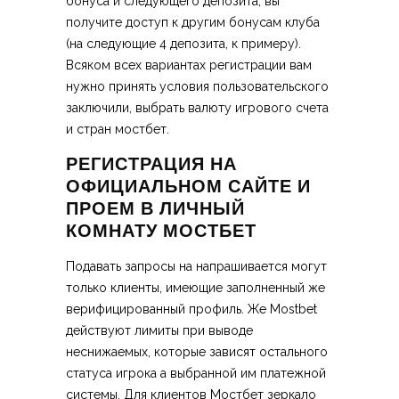
бонуса и следующего депозита, вы
получите доступ к другим бонусам клуба
(на следующие 4 депозита, к примеру).
Всяком всех вариантах регистрации вам
нужно принять условия пользовательского
заключили, выбрать валюту игрового счета
и стран
мостбет
.
РЕГИСТРАЦИЯ НА
ОФИЦИАЛЬНОМ САЙТЕ И
ПРОЕМ В ЛИЧНЫЙ
КОМНАТУ МОСТБЕТ
Подавать запросы на напрашивается могут
только клиенты, имеющие заполненный же
верифицированный профиль. Же Mostbet
действуют лимиты при выводе
неснижаемых, которые зависят остального
статуса игрока а выбранной им платежной
системы. Для клиентов Мостбет зеркало