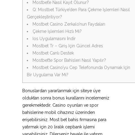
Mostbet’e Nasıl Kayıt Olunur?
Q: Mostbet Türkiye’den Para Çekme Işlemleri Nasıl
Gerçekleştiriliyor?
Mostbet Casino Zerkalo’nun Faydaları
Çekme İşlemleri Hızlı Mı?
Ios Uygulamasını İndir
Mostbet Tr – Giriş Için Güncel Adres
Mostbet Canlı Destek
Mostbet’te Spor Bahisleri Nasıl Yapılır?
Mostbet Casino’yu Cep Telefonunda Oynamak Için
Bir Uygulama Var Mı?
Bonuslardan yararlanmak için siteye üye
olduktan sonra bonus kurallarını incelemeniz
gerekmektedir. Casino oyunları ve spor
bahislerine mobil cihazınız üzerinden
erişebilirsiniz. Most bet bahis firmasına para
yatırmak için 20 liralık cepbank işlemi
yapabilirsiniz. Dilerseniz havale ile yatırım