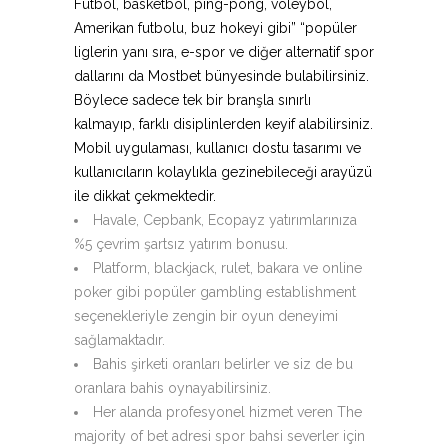
Futbol, basketbol, ping-pong, voleybol,
Amerikan futbolu, buz hokeyi gibi” “popüler
liglerin yanı sıra, e-spor ve diğer alternatif spor
dallarını da Mostbet bünyesinde bulabilirsiniz.
Böylece sadece tek bir branşla sınırlı
kalmayıp, farklı disiplinlerden keyif alabilirsiniz.
Mobil uygulaması, kullanıcı dostu tasarımı ve
kullanıcıların kolaylıkla gezinebileceği arayüzü
ile dikkat çekmektedir.
Havale, Cepbank, Ecopayz yatırımlarınıza
%5 çevrim şartsız yatırım bonusu.
Platform, blackjack, rulet, bakara ve online
poker gibi popüler gambling establishment
seçenekleriyle zengin bir oyun deneyimi
sağlamaktadır.
Bahis şirketi oranları belirler ve siz de bu
oranlara bahis oynayabilirsiniz.
Her alanda profesyonel hizmet veren The
majority of bet adresi spor bahsi severler için