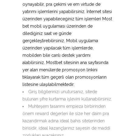
oynayabilir, pra çekimi ve em virtude de
yatırımı işlemlerini yapabilirsiniz. İnternet sitesi
üzerinden yapabileceğiniz tüm işlemleri Most
bet mobil uygulaması üzerinden de
dilediğiniz saat ve günde
gerçekleştirebilirsiniz. Mobil uygulama
üzerinden yapılacak tüm işlemlerde,
mobilden bile canlı destek yardımı
alabilirsiniz. Mostbet sitesinin ana sayfasında
yer alan menülerde promosyon linkini
tıklayarak tüm geçerli olan promosyonların
listesine ulaşılabilmektedir.
Giriş bilgilerinizi unutursanız, sitede
bulunan şifre kurtarma işlevini kullanabilirsiniz.
Muhteşem tasarımı empieza birbirinden
önem reward değerleri ile size her daim pra
kazandırmak adına ideal bahis sitelerinden
birisidir, ideal kazançlarınız sayesin de maddi
zorlukları aşacaksınız.