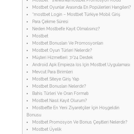
Mostbet Oyunlar Arasında En Popülerleri Hangileri?
“mostbet Login – Mostbet Türkiye Mobil Giriş
Para Çekme Süresi
Neden Mostbet’e Kayıt Olmalısınız?
Mostbet
Mostbet Bonusları Ve Promosyonları
Mostbet Oyun Türleri Nelerdir?
Müşteri Hizmetleri: 7/24 Destek
Android Apk Empieza Ios Için Mostbet Uygulaması
Mevcut Para Birimleri
Mostbet Siteye Giriş Yap
Mostbet Bonusları Nelerdir?
Bahis Türleri Ve Oran Formatı
Mostbet Nasıl Kayıt Olurum?
Mostbet’te En Yeni Ziyaretçiler İçin Hoşgeldin
Bonusu
Mostbet Promosyon Ve Bonus Çeşitleri Nelerdir?
Mostbet Üyelik