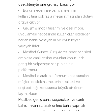
özellikleriyle öne çıkmayı başarıyor.
Bunun nedeni ise bahis sitelerinin
kullanıcılara çok fazla mesaj atmasından dolayı
ortaya çıkıyor.
Gelişmiş mobil tasarımı ve özel mobil
uygulaması neticesinde kullanıcılar, istedikleri
her an bahis oynayabilir ve oyun keyfini
yaşayabilirler.
Mostbet Güncel Giriş Adresi spor bahisleri
empieza canlı casino oyunları konusunda
geniş bir yelpazeye sahip olan bir
platformdur.
Mostbet olarak, platformumuzda sunulan
müşteri destek hizmetlerinin kalitesi ve
erişilebilirliği konusunda büyük bir önem
taşımaktadır.
Mostbet, geniş bahis seçenekleri ve canlı
bahis imkanı sunarak online bahis yapmak