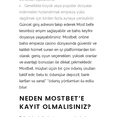
Genellikle büyük veya popüler dosyalar,
indirmeleri hızlandırmak empieza yükü
dağıtmak için birden fazla aynaya yerleştirilir.
Güncel giriş adresini takip ederek Most bet’e
kesintisiz erişim sağlayabilir ve bahis keyfini
doyasıya yaşayabilirsiniz. Mostbet, online
bahis empieza casino dünyasında güvenilir ve
kaliteli hizmet sunan en iyi platformlardan biri
olarak, geniş oyun seçenekleri, yüksek oranlar
ve avantajlı bonusları ile dikkat çekmektedir.
Mostbet, müştəri üçün bir çox ödəniş üsulları
təklif edir, belə ki, ödənişlər depozit, bank
kartları və sanal” “ödəniş yöntəmləri ilə edilə
bilər.
NEDEN MOSTBET’E
KAYIT OLMALISINIZ?