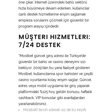
öne çıkar. İnternet üzerindeki bahis sektörü
hızla büyümeye devam ederken, kullanıcılar
canlı destek hizmetlerine erişim sağlamak
empieza sorularını çözmek için güvenilir bir
program arayışı içindedir.
MÜŞTERI HIZMETLERI:
7/24 DESTEK
“Mostbet güncel giriş adresi ile Türkiye’de
güvenilir bir bahis ve casino deneyimi sizi
bekliyor. 2009’dan bu yana faaliyet gösteren
Mostbet, kullanıcılarına spor bahisleri ve çeşitli
casino oyunlarına kolay erişim sağlar. Güncel
adres veya mobil uygulama ile giriş yaparak
platformdaki %125 hoş geldin bonusu, haftalık
cashback, VIP bonuslar gibi avantajlardan
yararlanabilirsiniz.
Mostbet’i tercih ederek siz de bu keyifli