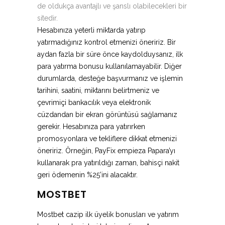
de oldukça avantajlı ve şanslı olabilecekleri bir
sitedir.
Hesabınıza yeterli miktarda yatırıp
yatırmadığınız kontrol etmenizi öneririz. Bir
aydan fazla bir süre önce kaydolduysanız, ilk
para yatırma bonusu kullanılamayabilir. Diğer
durumlarda, desteğe başvurmanız ve işlemin
tarihini, saatini, miktarını belirtmeniz ve
çevrimiçi bankacılık veya elektronik
cüzdandan bir ekran görüntüsü sağlamanız
gerekir. Hesabınıza para yatırırken
promosyonlara ve tekliflere dikkat etmenizi
öneririz. Örneğin, PayFix empieza Papara’yı
kullanarak pra yatırıldığı zaman, bahisçi nakit
geri ödemenin %25’ini alacaktır.
MOSTBET
Mostbet cazip ilk üyelik bonusları ve yatırım