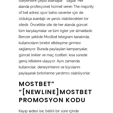
isteyenlere çeşitli avantajlar” “sağlar. Her
alanda profesyonel hizmet veren The majority
of bet adresi spor bahsi severler için de
oldukça avantajlı ve şanslı olabilecekleri bir
sitedir. Öncelikle site de her alanda güncel
tüm karşılaşmalar ve tüm ligler yer almaktadır.
Benzer şekilde Mostbet telegram kanalında,
kullanıcıların birebir etkileşime girmesi
sağlanıyor. Burada paylaşılan kampanyalar,
güncel linkler ve maç özetleri, kısa sürede
geniş kitlelere ulaşıyor. Aynı zamanda
kullanıcılar, deneyimlerini ve tüyolarını
paylaşarak birbirlerine yardımcı olabiliyorlar.
MOSTBET”
“[NEWLINE]MOSTBET
PROMOSYON KODU
Kayıp iadesi ise, belirli bir süre içinde