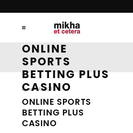
ONLINE
SPORTS
BETTING PLUS
CASINO
agosto 13, 2025
ONLINE SPORTS
BETTING PLUS
CASINO