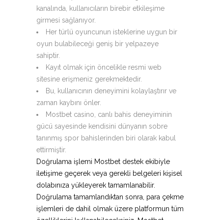
kanalında, kullanıcıların birebir etkileşime
girmesi sağlanıyor.
Her türlü oyuncunun isteklerine uygun bir
oyun bulabileceği geniş bir yelpazeye
sahiptir.
Kayıt olmak için öncelikle resmi web
sitesine erişmeniz gerekmektedir.
Bu, kullanıcının deneyimini kolaylaştırır ve
zaman kaybını önler.
Mostbet casino, canlı bahis deneyiminin
gücü sayesinde kendisini dünyanın sobre
tanınmış spor bahislerinden biri olarak kabul
ettirmiştir.
Doğrulama işlemi Mostbet destek ekibiyle
iletişime geçerek veya gerekli belgeleri kişisel
dolabınıza yükleyerek tamamlanabilir.
Doğrulama tamamlandıktan sonra, para çekme
işlemleri de dahil olmak üzere platformun tüm