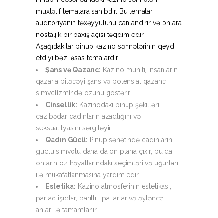
müxtəlif temalara sahibdir. Bu temalar,
auditoriyanın təxəyyülünü canlandırır və onlara
nostaljik bir baxış açısı təqdim edir.
Aşağıdakılar pinup kazino səhnələrinin qeyd
etdiyi bəzi əsas temalardır:
Şans və Qazanc:
Kazino mühiti, insanların
qazana biləcəyi şans və potensial qazanc
simvolizmində özünü göstərir.
Cinsellik:
Kazinodakı pinup şəkilləri,
cazibədar qadınların azadlığını və
seksualityasını sərgiləyir.
Qadın Gücü:
Pinup sənətində qadınların
güclü simvolu daha da ön plana çıxır, bu da
onların öz həyatlarındakı seçimləri və uğurları
ilə mükafatlanmasına yardım edir.
Estetika:
Kazino atmosferinin estetikası,
parlaq işıqlar, parıltılı paltarlar və əyləncəli
anlar ilə tamamlanır.