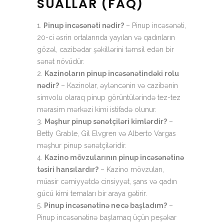
SUALLAR (FAQ)
Pinup incəsənəti nədir?
– Pinup incəsənəti,
20-ci əsrin ortalarında yayılan və qadınların
gözəl, cazibədar şəkillərini təmsil edən bir
sənət növüdür.
Kazinoların pinup incəsənətindəki rolu
nədir?
– Kazinolar, əyləncənin və cazibənin
simvolu olaraq pinup görüntülərində tez-tez
mərasim mərkəzi kimi istifadə olunur.
Məşhur pinup sənətçiləri kimlərdir?
–
Betty Grable, Gil Elvgren və Alberto Vargas
məşhur pinup sənətçiləridir.
Kazino mövzularının pinup incəsənətinə
təsiri hansılardır?
– Kazino mövzuları,
müasir cəmiyyətdə cinsiyyət, şans və qadın
gücü kimi temaları bir araya gətirir.
Pinup incəsənətinə necə başladım?
–
Pinup incəsənətinə başlamaq üçün peşəkar