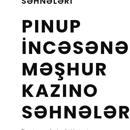
SƏHNƏLƏRI
PINUP
İNCƏSƏNƏ
MƏŞHUR
KAZINO
SƏHNƏLƏR