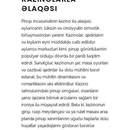
ƏLAQƏSI
Pinup incəsənətinin kazino ilə əlaqəsi,
əyləncənin, lüksün və cinsiyyətin simvolik
birləşməsindən yaranır. Kazinolar, qadınların
və kişilərin eyni müddətdə cəlb edildiyi
əyləncə mərkəzləri kimi, pinup görüntülərinin
populyar olduğu dövrdə bir parıltı təqdim
edirdi. Sənətçilər, kazinonun şar, masa oyunları
və cazibəli qadınlar ilə dolu mühitini təsvir
edərək, bu mühitin dinamikasını və
romantikasını əks etdirirdilər. Kazino
sahnələrindəki pinup simgələri, insanların
şansı qazana bilmək arzularını sağlam bir
ironiya ilə müşayiət edirdi. Belə ki, kazinonun
girişi, rəqs meydançası və ya rulet masası arxa
planda pinup xanımlarının uğurlu haplarla dolu
həyatlar yaşadıqlarını göstərən təsvirlər