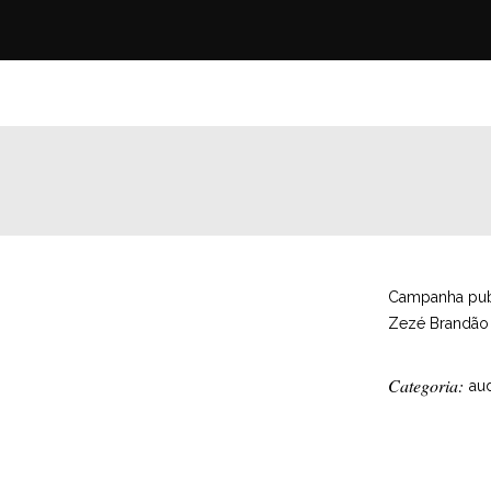
O
Campanha publ
Zezé Brandão e
Categoria:
aud