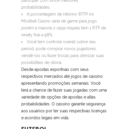
participar com since melhores
probabilidades.
A porcentagem de retorno (RTP) no
Mostbet Casino varia de game para jogo,
porém a maioria 2 caça-níqueis tem 1 RTP de
ninety five a 98%.
Você tem controle overall sobre seu
period, pode comprar novos jogadores,
vendê-los ou fazer trocas para otimizar suas
possibilities de vitória.
Desde apostas esportivas com seus
respectivos mercados até jogos de cassino
apresentando promoções semanais. Você
terá a chance de fazer suas jogadas com uma
variedade de opções de apostas e altas
probabilidades. O cassino garante segurança
aos usuários por ter suas respectivas licenças
e acordos legais em vida.
FUTEBOL