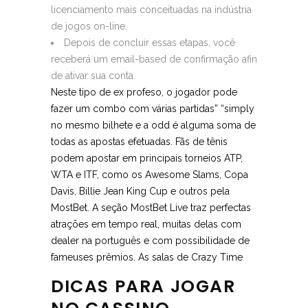
licenciamento mais conceituadas na indústria
de jogos on-line.
Depois de concluir essas etapas, você
receberá um email-based de confirmação afin
de ativar sua conta.
Neste tipo de ex profeso, o jogador pode
fazer um combo com várias partidas” “simply
no mesmo bilhete e a odd é alguma soma de
todas as apostas efetuadas. Fãs de tênis
podem apostar em principais torneios ATP,
WTA e ITF, como os Awesome Slams, Copa
Davis, Billie Jean King Cup e outros pela
MostBet. A seção MostBet Live traz perfectas
atrações em tempo real, muitas delas com
dealer na português e com possibilidade de
fameuses prêmios. As salas de Crazy Time
DICAS PARA JOGAR