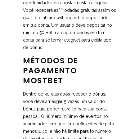
oportunidades de apostas nesta categoria.
Você receberá as” “rodadas gratuitas assim os
quais o dinheiro with regard to depositado
em tua conta. Um usuário deve depositar no
mínimo 50 BRL na criptomoedas em tua
conta para se tornar elegível para exista tipo
de bônus.
MÉTODOS DE
PAGAMENTO
MOSTBET
Dentro de 30 dias após receber o bônus,
você deve arriesgar 5 vezes um valor do
bônus para poder retirá-lo para sua conta
pessoal. O número mínimo de eventos no
acumulador tem que ter coeficientes de pelo
menos 1, 40, e não há limite para to número
de eventos que podem ser incluídos. As