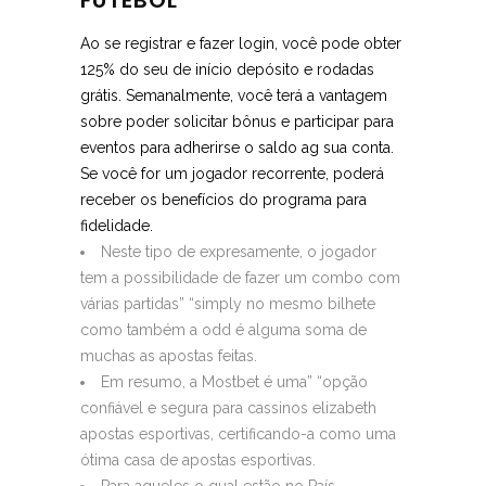
Ao se registrar e fazer login, você pode obter
125% do seu de início depósito e rodadas
grátis. Semanalmente, você terá a vantagem
sobre poder solicitar bônus e participar para
eventos para adherirse o saldo ag sua conta.
Se você for um jogador recorrente, poderá
receber os benefícios do programa para
fidelidade.
Neste tipo de expresamente, o jogador
tem a possibilidade de fazer um combo com
várias partidas” “simply no mesmo bilhete
como também a odd é alguma soma de
muchas as apostas feitas.
Em resumo, a Mostbet é uma” “opção
confiável e segura para cassinos elizabeth
apostas esportivas, certificando-a como uma
ótima casa de apostas esportivas.
Para aqueles o qual estão no País