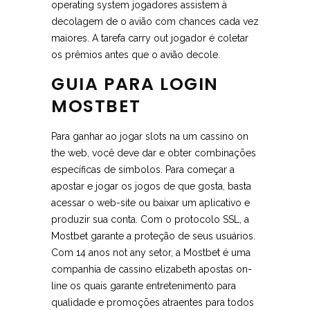
operating system jogadores assistem à
decolagem de o avião com chances cada vez
maiores. A tarefa carry out jogador é coletar
os prêmios antes que o avião decole.
GUIA PARA LOGIN
MOSTBET
Para ganhar ao jogar slots na um cassino on
the web, você deve dar e obter combinações
específicas de símbolos. Para começar a
apostar e jogar os jogos de que gosta, basta
acessar o web-site ou baixar um aplicativo e
produzir sua conta. Com o protocolo SSL, a
Mostbet garante a proteção de seus usuários.
Com 14 anos not any setor, a Mostbet é uma
companhia de cassino elizabeth apostas on-
line os quais garante entretenimento para
qualidade e promoções atraentes para todos