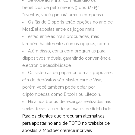
Se você adivinhar com exatidão os
beneficios de pelo menos 9 dos 12-15″
“eventos, você ganhará uma recompensa.
Os fãs de E-sports terão opções no ano de
MostBet apostas entre os jogos mais
estão entre as mais procuradas, mas
também há diferentes ótimas opções, como
Além disso, conta com programas para
dispositivos móveis, garantindo conveniência
electronic acessibilidade.
Os sistemas de pagamento mais populares
afin de depósitos são Master card e Visa,
porém você também pode optar por
criptomoedas como Bitcoin ou Litecoin.
Há ainda bônus de recargas realizadas nas
sextas-feiras, além de softwares de fidelidade
Para os clientes que procuram alternativas
para apostar no ano de TOTO no website de
apostas, a Mostbet oferece incríveis