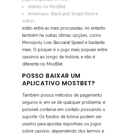
distinto no MostBet.
Americano, Black jack Single Deck e
outros.
estão entre as mais procuradas, no entanto
também há outras ótimas opções, como
Monopoly Live, Baccarat Speed e bastante
mais. O pôquer é o jogo mais popular entre
cassinos ao longo da história, e não é
diferente no MostBet.
POSSO BAIXAR UM
APLICATIVO MOSTBET?
Também possui métodos de pagamento
seguros e, em se de qualquer problema, é
possível contarse em contato possuindo o
suporte. Os fundos de bônus podem ser
usados para apostas esportivas ou jogos
sobre cassino, dependendo dos termos e