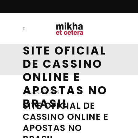
SITE OFICIAL
DE CASSINO
ONLINE E
APOSTAS NO
setembro 22, 2025
BRASIL
SITE OFICIAL DE
CASSINO ONLINE E
APOSTAS NO