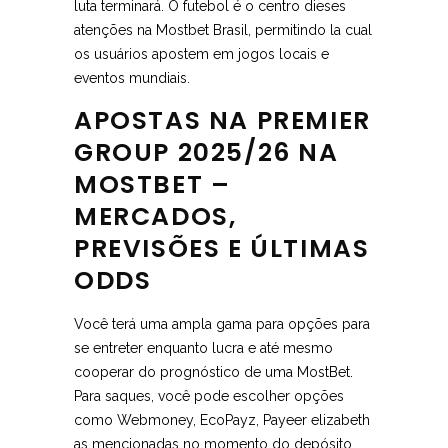
luta terminará. O futebol é o centro dieses
atenções na Mostbet Brasil, permitindo la cual
os usuários apostem em jogos locais e
eventos mundiais.
APOSTAS NA PREMIER
GROUP 2025/26 NA
MOSTBET –
MERCADOS,
PREVISÕES E ÚLTIMAS
ODDS
Você terá uma ampla gama para opções para
se entreter enquanto lucra e até mesmo
cooperar do prognóstico de uma MostBet.
Para saques, você pode escolher opções
como Webmoney, EcoPayz, Payeer elizabeth
as mencionadas no momento do depósito.