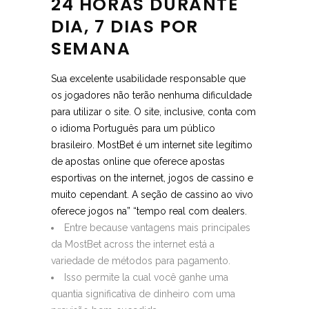
24 HORAS DURANTE
DIA, 7 DIAS POR
SEMANA
Sua excelente usabilidade responsable que
os jogadores não terão nenhuma dificuldade
para utilizar o site. O site, inclusive, conta com
o idioma Português para um público
brasileiro. MostBet é um internet site legítimo
de apostas online que oferece apostas
esportivas on the internet, jogos de cassino e
muito cependant. A seção de cassino ao vivo
oferece jogos na” “tempo real com dealers.
Entre because vantagens mais principales
da MostBet across the internet está a
variedade de métodos para pagamento.
Isso permite la cual você ganhe uma
quantia significativa de dinheiro com uma