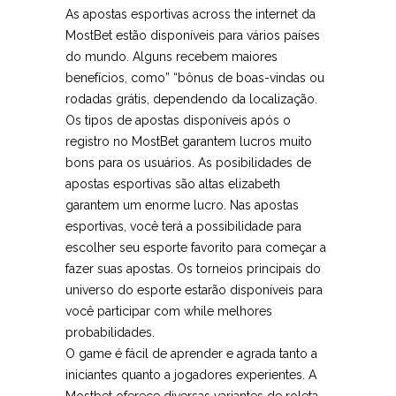
As apostas esportivas across the internet da
MostBet estão disponíveis para vários países
do mundo. Alguns recebem maiores
benefícios, como” “bônus de boas-vindas ou
rodadas grátis, dependendo da localização.
Os tipos de apostas disponíveis após o
registro no MostBet garantem lucros muito
bons para os usuários. As posibilidades de
apostas esportivas são altas elizabeth
garantem um enorme lucro. Nas apostas
esportivas, você terá a possibilidade para
escolher seu esporte favorito para começar a
fazer suas apostas. Os torneios principais do
universo do esporte estarão disponíveis para
você participar com while melhores
probabilidades.
O game é fácil de aprender e agrada tanto a
iniciantes quanto a jogadores experientes. A
Mostbet oferece diversas variantes de roleta,