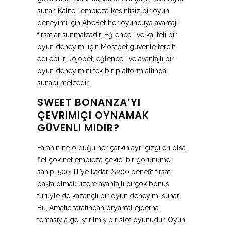
sunar. Kaliteli empieza kesintisiz bir oyun
deneyimi için AbeBet her oyuncuya avantajlı
fırsatlar sunmaktadır. Eğlenceli ve kaliteli bir
oyun deneyimi için Mostbet güvenle tercih
edilebilir. Jojobet, eğlenceli ve avantajlı bir
oyun deneyimini tek bir platform altında
sunabilmektedir.
SWEET BONANZA’YI
ÇEVRIMIÇI OYNAMAK
GÜVENLI MIDIR?
Faranın ne olduğu her çarkın ayrı çizgileri olsa
fiel çok net empieza çekici bir görünüme
sahip. 500 TL’ye kadar %200 benefit fırsatı
başta olmak üzere avantajlı birçok bonus
türüyle de kazançlı bir oyun deneyimi sunar.
Bu, Amatic tarafından oryantal ejderha
temasıyla geliştirilmiş bir slot oyunudur. Oyun,