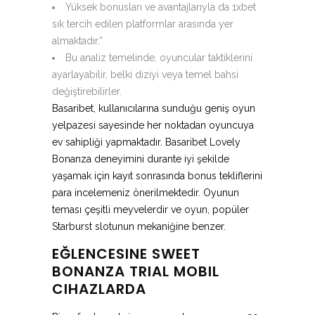
Yüksek bonusları ve avantajlarıyla da 1xbet
sık tercih edilen platformlar arasında yer
almaktadır.”
Bu analiz temelinde, oyuncular taktiklerini
ayarlayabilir, belki diziyi veya temel bahsi
değiştirebilirler.
Basaribet, kullanıcılarına sunduğu geniş oyun
yelpazesi sayesinde her noktadan oyuncuya
ev sahipliği yapmaktadır. Basaribet Lovely
Bonanza deneyimini durante iyi şekilde
yaşamak için kayıt sonrasında bonus tekliflerini
para incelemeniz önerilmektedir. Oyunun
teması çeşitli meyvelerdir ve oyun, popüler
Starburst slotunun mekaniğine benzer.
EĞLENCESINE SWEET
BONANZA TRIAL MOBIL
CIHAZLARDA