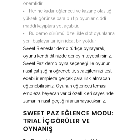
önemlidir.
Her ne kadar eğlenceli ve kazanç olasılığı
yüksek görünse para bu tip oyunlar ciddi
maddi kayıplara yol açabilir.
Bu demo sürümü, özellikle slot oyunlarına
yeni başlayanlar için ideal bir yoldur.
Sweet Bienestar demo türkçe oynayarak,
oyunu kendi dilinizde deneyimleyebilirsiniz.
Sweet Paz demo oyna seçeneği ile oyunun
nasıl çalıştığını öğrenebilir, stratejilerinizi test
edebilir empieza gerçek para riski almadan
eğlenebilirsiniz. Oyunun eğlenceli teması
empieza heyecan verici özellikleri sayesinde
zamanın nasıl geçtiğini anlamayacaksınız.
SWEET PAZ EĞLENCE MODU:
TRIAL İÇGÖRÜLER VE
OYNANIŞ