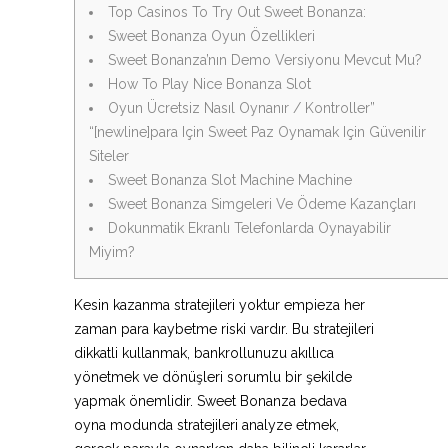
Top Casinos To Try Out Sweet Bonanza:
Sweet Bonanza Oyun Özellikleri
Sweet Bonanza’nın Demo Versiyonu Mevcut Mu?
How To Play Nice Bonanza Slot
Oyun Ücretsiz Nasıl Oynanır / Kontroller”
“[newline]para Için Sweet Paz Oynamak Için Güvenilir
Siteler
Sweet Bonanza Slot Machine Machine
Sweet Bonanza Simgeleri Ve Ödeme Kazançları
Dokunmatik Ekranlı Telefonlarda Oynayabilir
Miyim?
Kesin kazanma stratejileri yoktur empieza her
zaman para kaybetme riski vardır. Bu stratejileri
dikkatli kullanmak, bankrollunuzu akıllıca
yönetmek ve dönüşleri sorumlu bir şekilde
yapmak önemlidir. Sweet Bonanza bedava
oyna modunda stratejileri analyze etmek,