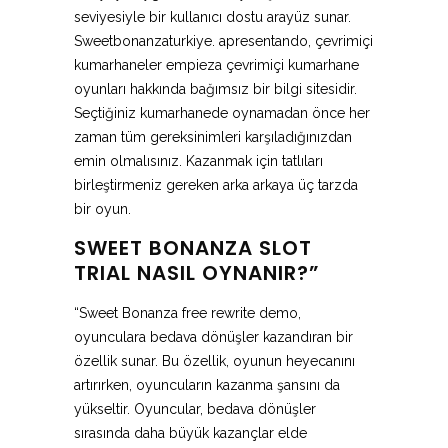
seviyesiyle bir kullanıcı dostu arayüz sunar.
Sweetbonanzaturkiye. apresentando, çevrimiçi
kumarhaneler empieza çevrimiçi kumarhane
oyunları hakkında bağımsız bir bilgi sitesidir.
Seçtiğiniz kumarhanede oynamadan önce her
zaman tüm gereksinimleri karşıladığınızdan
emin olmalısınız. Kazanmak için tatlıları
birleştirmeniz gereken arka arkaya üç tarzda
bir oyun.
SWEET BONANZA SLOT
TRIAL NASIL OYNANIR?”
“Sweet Bonanza free rewrite demo,
oyunculara bedava dönüşler kazandıran bir
özellik sunar. Bu özellik, oyunun heyecanını
artırırken, oyuncuların kazanma şansını da
yükseltir. Oyuncular, bedava dönüşler
sırasında daha büyük kazançlar elde