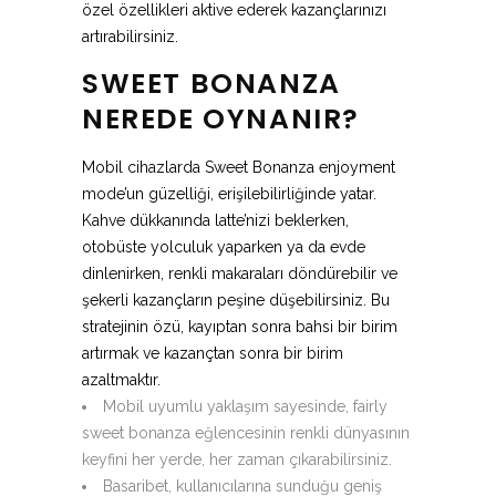
özel özellikleri aktive ederek kazançlarınızı
artırabilirsiniz.
SWEET BONANZA
NEREDE OYNANIR?
Mobil cihazlarda Sweet Bonanza enjoyment
mode’un güzelliği, erişilebilirliğinde yatar.
Kahve dükkanında latte’nizi beklerken,
otobüste yolculuk yaparken ya da evde
dinlenirken, renkli makaraları döndürebilir ve
şekerli kazançların peşine düşebilirsiniz. Bu
stratejinin özü, kayıptan sonra bahsi bir birim
artırmak ve kazançtan sonra bir birim
azaltmaktır.
Mobil uyumlu yaklaşım sayesinde, fairly
sweet bonanza eğlencesinin renkli dünyasının
keyfini her yerde, her zaman çıkarabilirsiniz.
Basaribet, kullanıcılarına sunduğu geniş