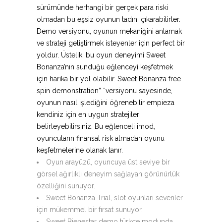
sürümünde herhangi bir gerçek para riski
olmadan bu eşsiz oyunun tadını çıkarabilirler.
Demo versiyonu, oyunun mekaniğini anlamak
ve strateji geliştirmek isteyenler için perfect bir
yoldur. Üstelik, bu oyun deneyimi Sweet
Bonanza’nın sunduğu eğlenceyi keşfetmek
için harika bir yol olabilir. Sweet Bonanza free
spin demonstration” “versiyonu sayesinde,
oyunun nasıl işlediğini öğrenebilir empieza
kendiniz için en uygun stratejileri
belirleyebilirsiniz. Bu eğlenceli imod,
oyuncuların finansal risk almadan oyunu
keşfetmelerine olanak tanır.
Oyun arayüzü, oyuncuya üst seviye bir
görsel ağırlıklı deneyim sağlayan görünürlük
özelliğini sunuyor.
Sweet Bonanza Trial, slot oyunları sevenler
için mükemmel bir fırsat sunuyor.
Sweet Bienestar demo türkçe modunda