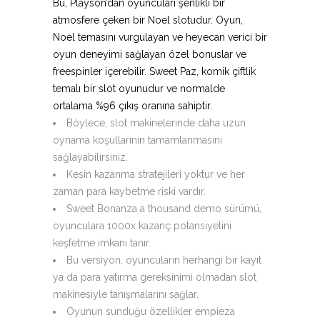
Bu, Playson’dan oyuncuları şenlikli bir
atmosfere çeken bir Noel slotudur. Oyun,
Noel temasını vurgulayan ve heyecan verici bir
oyun deneyimi sağlayan özel bonuslar ve
freespinler içerebilir. Sweet Paz, komik çiftlik
temalı bir slot oyunudur ve normalde
ortalama %96 çıkış oranına sahiptir.
Böylece, slot makinelerinde daha uzun
oynama koşullarının tamamlanmasını
sağlayabilirsiniz.
Kesin kazanma stratejileri yoktur ve her
zaman para kaybetme riski vardır.
Sweet Bonanza a thousand demo sürümü,
oyunculara 1000x kazanç potansiyelini
keşfetme imkanı tanır.
Bu versiyon, oyuncuların herhangi bir kayıt
ya da para yatırma gereksinimi olmadan slot
makinesiyle tanışmalarını sağlar.
Oyunun sunduğu özellikler empieza