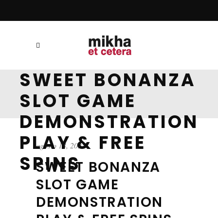
SWEET BONANZA
SLOT GAME
DEMONSTRATION
PLAY & FREE
agosto 13, 2025
SPINS
SWEET BONANZA
SLOT GAME
DEMONSTRATION