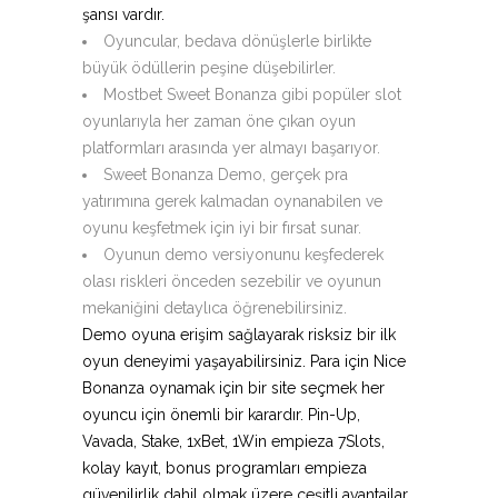
şansı vardır.
Oyuncular, bedava dönüşlerle birlikte
büyük ödüllerin peşine düşebilirler.
Mostbet Sweet Bonanza gibi popüler slot
oyunlarıyla her zaman öne çıkan oyun
platformları arasında yer almayı başarıyor.
Sweet Bonanza Demo, gerçek pra
yatırımına gerek kalmadan oynanabilen ve
oyunu keşfetmek için iyi bir fırsat sunar.
Oyunun demo versiyonunu keşfederek
olası riskleri önceden sezebilir ve oyunun
mekaniğini detaylıca öğrenebilirsiniz.
Demo oyuna erişim sağlayarak risksiz bir ilk
oyun deneyimi yaşayabilirsiniz. Para için Nice
Bonanza oynamak için bir site seçmek her
oyuncu için önemli bir karardır. Pin-Up,
Vavada, Stake, 1xBet, 1Win empieza 7Slots,
kolay kayıt, bonus programları empieza
güvenilirlik dahil olmak üzere çeşitli avantajlar