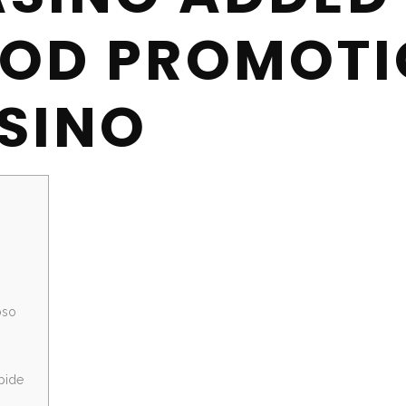
COD PROMOT
SINO
oso
apide