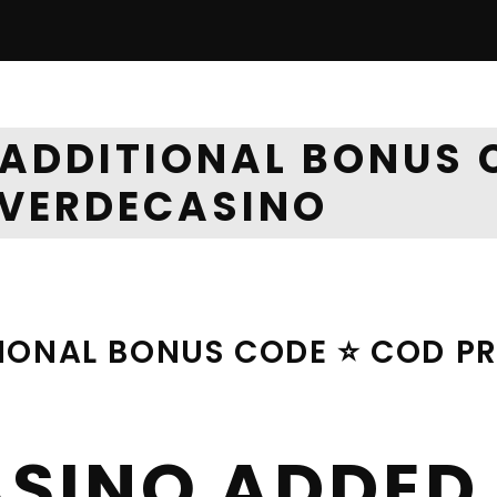
 ADDITIONAL BONUS 
VERDECASINO
TIONAL BONUS CODE ⭐ COD P
ASINO ADDED