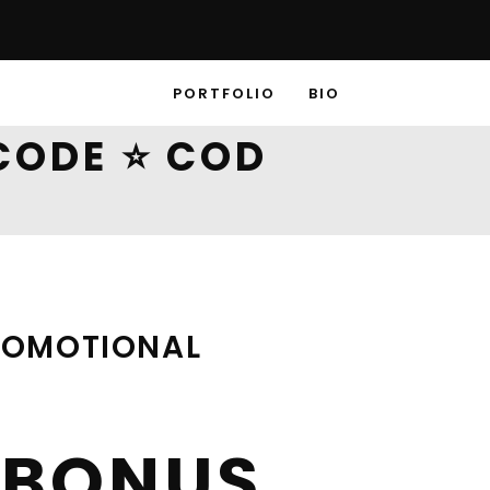
PORTFOLIO
BIO
CODE ⭐ COD
ROMOTIONAL
 BONUS