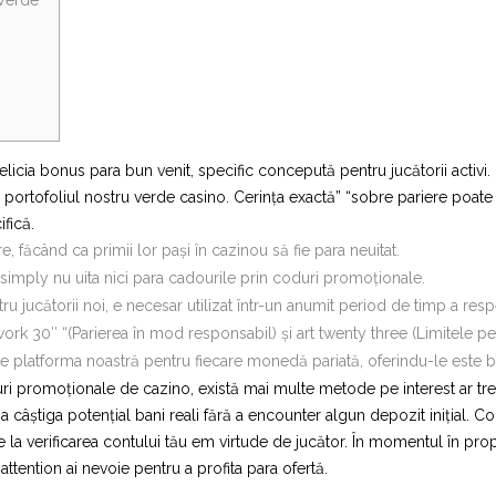
 Verde
elicia bonus para bun venit, specific concepută pentru jucătorii activi. 
 portofoliul nostru verde casino. Cerința exactă” “sobre pariere poate fi
ifică.
are, făcând ca primii lor pași în cazinou să fie para neuitat.
simply nu uita nici para cadourile prin coduri promoționale.
cătorii noi, e necesar utilizat într-un anumit period de timp a respei
twork 30″ “(Parierea în mod responsabil) și art twenty three (Limitele p
pe platforma noastră pentru fiecare monedă pariată, oferindu-le este
 promoționale de cazino, există mai multe metode pe interest ar trebui
a câștiga potențial bani reali fără a encounter algun depozit inițial. Cod
ite la verificarea contului tău em virtude de jucător. În momentul în pr
 attention ai nevoie pentru a profita para ofertă.