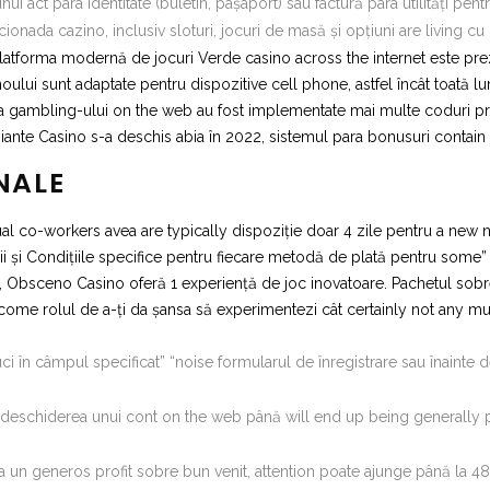
ui act para identitate (buletin, pașaport) sau factură para utilități pen
nada cazino, inclusiv sloturi, jocuri de masă și opțiuni are living cu d
 platforma modernă de jocuri Verde casino across the internet este pr
oului sunt adaptate pentru dispozitive cell phone, astfel încât toată 
stria gambling-ului on the web au fost implementate mai multe coduri 
ante Casino s-a deschis abia în 2022, sistemul para bonusuri contai
NALE
rtual co-workers avea are typically dispoziție doar 4 zile pentru a ne
ii și Condițiile specifice pentru fiecare metodă de plată pentru some” 
ive, Obsceno Casino oferă 1 experiență de joc inovatoare. Pachetul sobr
become rolul de a-ți da șansa să experimentezi cât certainly not any mult
ci în câmpul specificat” “noise formularul de înregistrare sau înainte
 deschiderea unui cont on the web până will end up being generally p
ra un generos profit sobre bun venit, attention poate ajunge până la 4