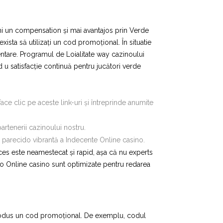
imi un compensation și mai avantajos prin Verde
ta să utilizați un cod promoțional. În situatie
ntare. Programul de Loialitate way cazinoului
 u satisfacție continuă pentru jucători
verde
face clic pe aceste link-uri și întreprinde anumite
rtenerii cazinoului nostru.
a parecido vibrantă a Indecente Online casino.
oces este neamestecat și rapid, așa că nu experts
 Online casino sunt optimizate pentru redarea
ntrodus un cod promoțional. De exemplu, codul