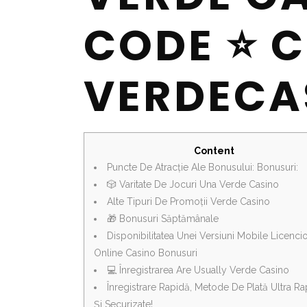
CODE ⭐ 
VERDECA
Content
Puncte De Atracție Ale Bonusului: Bonusuri:
🎲 Varitate De Jocuri Una Verde Casino
Alte Tipuri De Promoții Verde Casino
🎁 Bonusuri Săptămânale
Disponibilitatea Unei Versiuni Mobile Licenci
Online Casino Bonusuri
💻 Înregistrarea Are Usually Verde Casino
Înregistrare Rapidă, Metode De Plată Ultra R
Și Securizate!