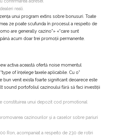
tru confirmarea adresei.
ealeri reali.
ezența unui program extins sobre bonusuri. Toate
lumea ze poate scufunda în procesul a respeito de
promo are generally cazino”» «“care sunt
n până acum doar trei promoții permanente.
w new activa această ofertă noise momentul
“type of înțelege taxele aplicabile. Cu o”
e bun venit exista foarte significant deoarece este
 sound portofoliul cazinoului fără să faci investiții
 de constituirea unui depozit cod promotional
romovarea cazinourilor și a caselor sobre pariuri
800 Ron, acompaniat a respeito de 230 de rotiri