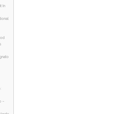
t In
ional
Cod
s
gnato
:
o –