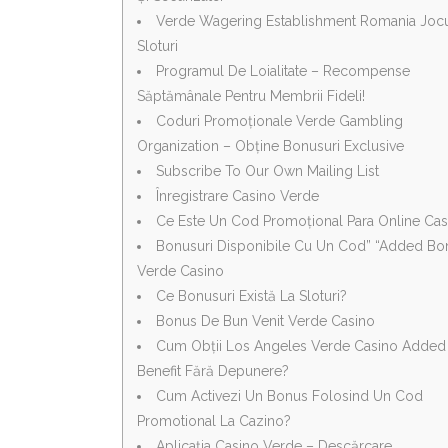
Verde Wagering Establishment Romania Jocu
Sloturi
Programul De Loialitate – Recompense
Săptămânale Pentru Membrii Fideli!
Coduri Promoționale Verde Gambling
Organization – Obține Bonusuri Exclusive
Subscribe To Our Own Mailing List
Înregistrare Casino Verde
Ce Este Un Cod Promoțional Para Online Cas
Bonusuri Disponibile Cu Un Cod” “Added Bo
Verde Casino
Ce Bonusuri Există La Sloturi?
Bonus De Bun Venit Verde Casino
Cum Obții Los Angeles Verde Casino Added
Benefit Fără Depunere?
Cum Activezi Un Bonus Folosind Un Cod
Promotional La Cazino?
Aplicația Casino Verde – Descărcare